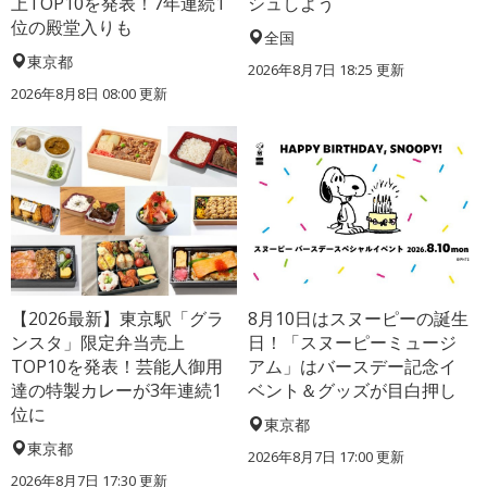
上TOP10を発表！7年連続1
シュしよう
位の殿堂入りも
全国
東京都
2026年8月7日 18:25
更新
2026年8月8日 08:00
更新
【2026最新】東京駅「グラ
8月10日はスヌーピーの誕生
ンスタ」限定弁当売上
日！「スヌーピーミュージ
TOP10を発表！芸能人御用
アム」はバースデー記念イ
達の特製カレーが3年連続1
ベント＆グッズが目白押し
位に
東京都
東京都
2026年8月7日 17:00
更新
2026年8月7日 17:30
更新