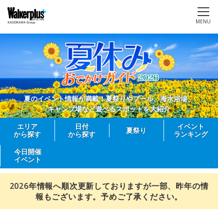
MENU
夏のイベント情報が満載！夏祭りやプール、海水浴場、
キャンプ場など遊べるスポットを大紹介
エリア
日付
イベント
夏祭り
から探す
から探す
ランキング
今日開催
イベント
2026年情報へ順次更新しておりますが一部、昨年の情
報もございます。予めご了承ください。