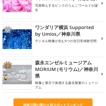
写真映えするピンクのうんこワールドが誕
生
ワンダリア横浜 Supported
2
by Umios／神奈川県
デジタル映像が生む6つの非日常体験空間
森永エンゼルミュージアム
3
MORIUM (モリウム)／神奈川
県
映像と展示で体感する森永製菓のミュージ
アム
神奈川県の夏の人気スポットランキング