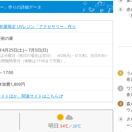
第
4
リー」作りの詳細データ
赤
5
「
初夏限定 UVレジン「アクセサリー」作り
芸術の家
年4月25日(土)～7月5日(日)
は火曜日（祝日の場合は翌日）、4/28(火)・5/7(木)。当日9:00～
00の間髄時受付（体験は17:00まで可能）。
～17:00
う
1
奈
参加費1,800円
ワン
2
奈
サイトほか、関連サイトはこちら
森
3
ウ
さ
4
明日
ー
34℃
／
26℃