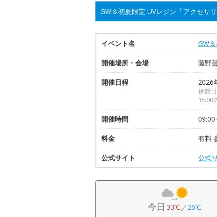
GW＆初夏限定 UVレジン「アクセサ
イベント名
GW＆
開催場所・会場
藤野
開催日程
2026
休館日
15:
開催時間
09:00
料金
有料 
公式サイト
公式
今日
33℃
／
26℃