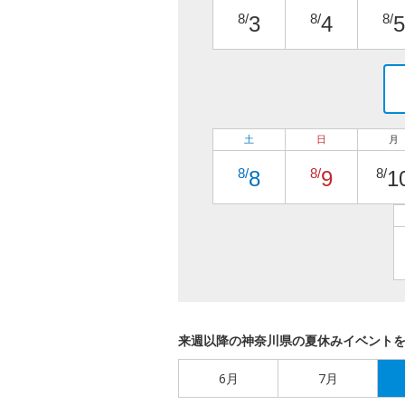
8/
8/
8/
3
4
5
土
日
月
8/
8/
8/
8
9
1
来週以降の神奈川県の夏休みイベント
6月
7月