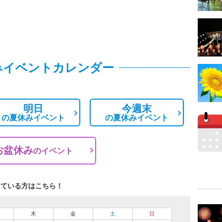
みイベントカレンダー
明日
今週末
の
夏休みイベント
の
夏休みイベント
お盆休み
の
イベント
している方はこちら！
木
金
土
日