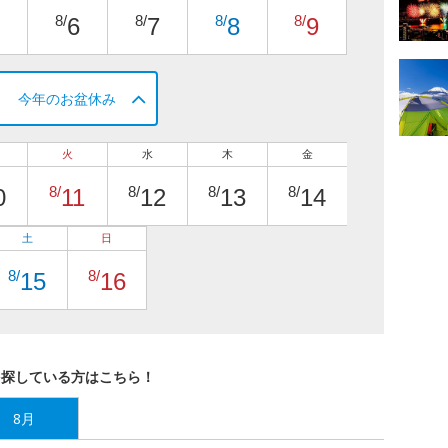
8/
8/
8/
8/
6
7
8
9
今年のお盆休み
火
水
木
金
8/
8/
8/
8/
0
11
12
13
14
土
日
8/
8/
15
16
を探している方はこちら！
8月