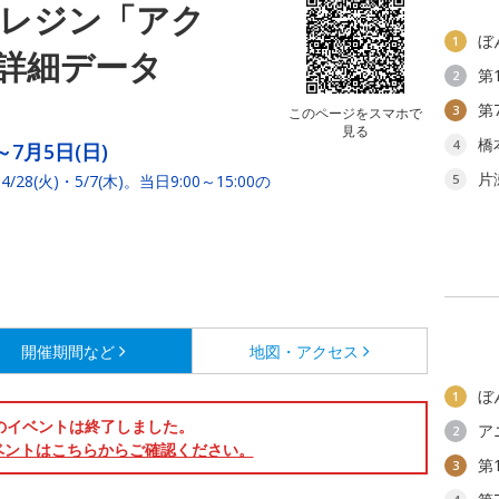
Vレジン「アク
ぼ
1
詳細データ
第
2
第
3
このページをスマホで
見る
橋
4
～7月5日(日)
片
火)・5/7(木)。当日9:00～15:00の
5
開催期間など
地図・アクセス
ぼ
1
のイベントは終了しました。
ア
2
ベントはこちらからご確認ください。
第
3