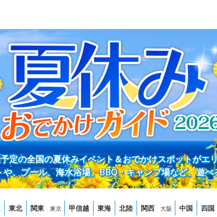
開催予定の全国の夏休みイベント＆おでかけスポットがエ
トや、プール、海水浴場、BBQ・キャンプ場など、遊べ
道
東北
関東
甲信越
東海
北陸
関西
中国
四国
東京
大阪