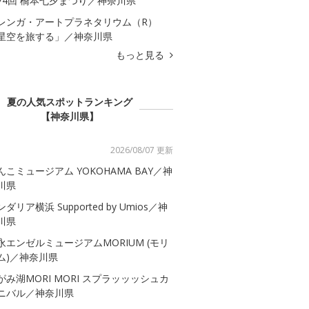
74回 橋本七夕まつり／神奈川県
レンガ・アートプラネタリウム（R）
星空を旅する」／神奈川県
もっと見る
夏の人気スポットランキング
【神奈川県】
2026/08/07 更新
んこミュージアム YOKOHAMA BAY／神
川県
ダリア横浜 Supported by Umios／神
川県
永エンゼルミュージアムMORIUM (モリ
ム)／神奈川県
がみ湖MORI MORI スプラッッッシュカ
ニバル／神奈川県