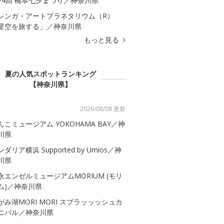
74回 橋本七夕まつり／神奈川県
レンガ・アートプラネタリウム（R）
星空を旅する」／神奈川県
もっと見る
夏の人気スポットランキング
【神奈川県】
2026/08/08 更新
んこミュージアム YOKOHAMA BAY／神
川県
ダリア横浜 Supported by Umios／神
川県
永エンゼルミュージアムMORIUM (モリ
ム)／神奈川県
がみ湖MORI MORI スプラッッッシュカ
ニバル／神奈川県