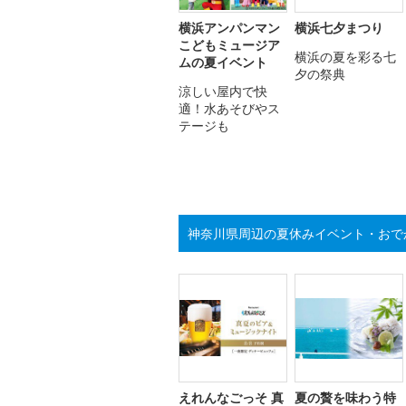
横浜アンパンマン
横浜七夕まつり
こどもミュージア
横浜の夏を彩る七
ムの夏イベント
夕の祭典
涼しい屋内で快
適！水あそびやス
テージも
神奈川県周辺の夏休みイベント・おで
えれんなごっそ 真
夏の贅を味わう特