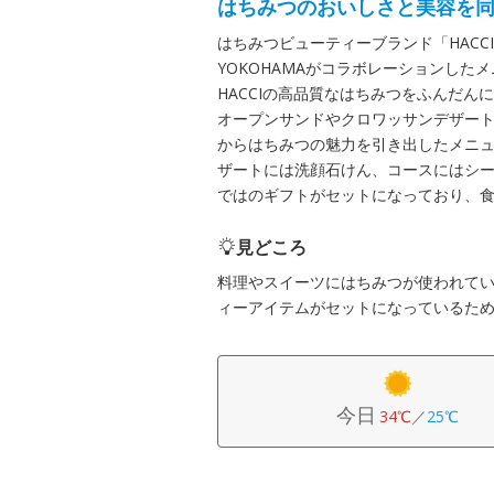
はちみつのおいしさと美容を同
はちみつビューティーブランド「HACC
YOKOHAMAがコラボレーションしたメニュー
HACCIの高品質なはちみつをふんだ
オープンサンドやクロワッサンデザー
からはちみつの魅力を引き出したメニ
ザートには洗顔石けん、コースにはシ
ではのギフトがセットになっており、
見どころ
料理やスイーツにはちみつが使われてい
ィーアイテムがセットになっているた
今日
34℃
／
25℃