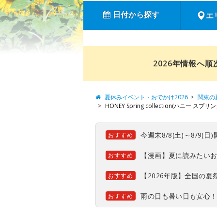
日付から探す
エ
2026年情報へ
夏休みイベント・おでかけ2026
関東の
HONEY Spring collection(ハニー ス
今週末8/8(土)～8/9
おすすめ
【漫画】夏に読みたい
おすすめ
【2026年版】全国の
おすすめ
雨の日も暑い日も安心
おすすめ