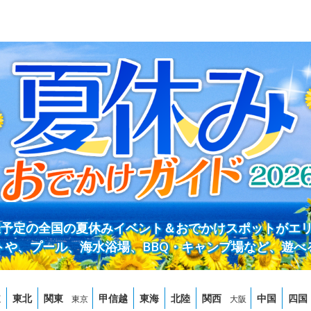
開催予定の全国の夏休みイベント＆おでかけスポットがエ
トや、プール、海水浴場、BBQ・キャンプ場など、遊べ
道
東北
関東
甲信越
東海
北陸
関西
中国
四国
東京
大阪