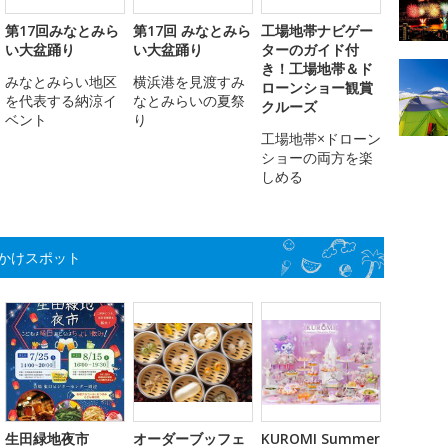
第17回みなとみら
第17回 みなとみら
工場地帯ナビゲー
い大盆踊り
い大盆踊り
ターのガイド付
き！工場地帯＆ド
みなとみらい地区
横浜港を見渡すみ
ローンショー観賞
を代表する納涼イ
なとみらいの夏祭
クルーズ
ベント
り
工場地帯×ドローン
ショーの両方を楽
しめる
かけスポット
生田緑地夜市
オーダーブッフェ
KUROMI Summer