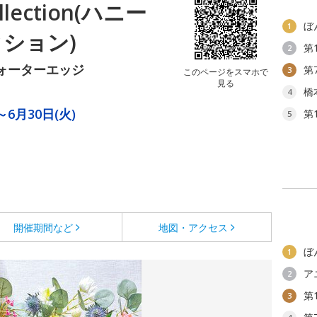
ollection(ハニー
ぼ
1
ション)
第
2
ウォーターエッジ
第
3
このページをスマホで
見る
橋
4
～6月30日(火)
第
5
開催期間など
地図・アクセス
ぼ
1
ア
2
第
3