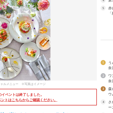
第
4
赤
5
「
う
1
奈
ワン
2
奈
シャルメニュー ※写真はイメージ
森
3
ウ
のイベントは終了しました。
ベントはこちらからご確認ください。
さ
4
ー