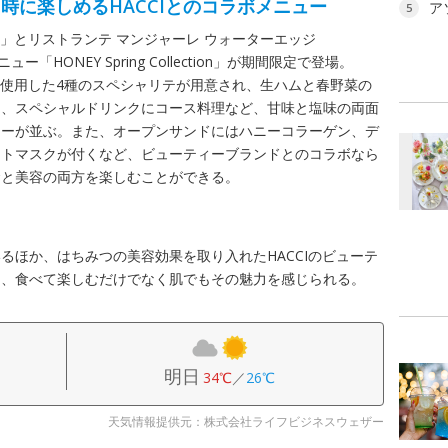
時に楽しめるHACCIとのコラボメニュー
ア
5
I」とリストランテ マンジャーレ ウォーターエッジ
「HONEY Spring Collection」が期間限定で登場。
んに使用した4種のスペシャリテが用意され、生ハムと春野菜の
ト、スペシャルドリンクにコース料理など、甘味と塩味の両面
ューが並ぶ。また、オープンサンドにはハニーコラーゲン、デ
ートマスクが付くなど、ビューティーブランドとのコラボなら
食と美容の両方を楽しむことができる。
るほか、はちみつの美容効果を取り入れたHACCIのビューテ
め、食べて楽しむだけでなく肌でもその魅力を感じられる。
明日
34℃
／
26℃
天気情報提供元：株式会社ライフビジネスウェザー