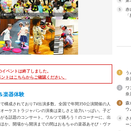
第
4
赤
5
「
のイベントは終了しました。
う
1
ベントはこちらからご確認ください。
奈
ワン
2
＆楽器体験
奈
森
3
で構成されておりTV出演多数。全国で年間350公演開催の人
ウ
ンオーケストラジャパンの演奏は楽しさと迫力いっぱい。子ど
上がる話題のコンサート。ワルツで踊ろう！のコーナーに、出
さ
4
カほか。開場から開演までの間はおもちゃの楽器あそび・ヴァ
ー