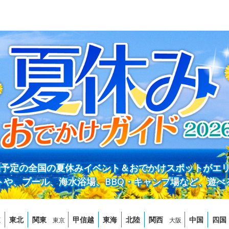
開催予定の全国の夏休みイベント＆おでかけスポットがエ
トや、プール、海水浴場、BBQ・キャンプ場など、遊べ
道
東北
関東
甲信越
東海
北陸
関西
中国
四国
東京
大阪