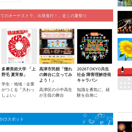
めてのオーケストラ」出発進行！」近くの夏祭り
多摩美術大学 「上
高津市民館「憧れ
2026TOKYO共生
野毛 夏宵祭」
の舞台に立ってみ
社会 障害理解啓発
よう！」
キャラバン
学生・地域・企業
がつくる『大わっ
高津区の小中高生
知識を勇気に、経
しょい』
が主役の舞台
験を自身に
かけスポット