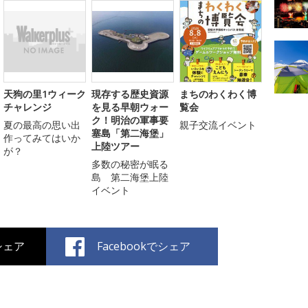
天狗の里1ウィーク
現存する歴史資源
まちのわくわく博
チャレンジ
を見る早朝ウォー
覧会
ク！明治の軍事要
夏の最高の思い出
親子交流イベント
塞島「第二海堡」
作ってみてはいか
上陸ツアー
が？
多数の秘密が眠る
島 第二海堡上陸
イベント
でシェア
Facebookでシェア