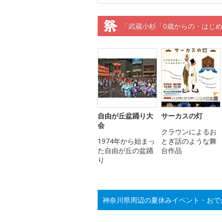
「武蔵小杉「0歳からの・はじ
自由が丘盆踊り大
サーカスの灯
会
クラウンによるお
1974年から始まっ
とぎ話のような舞
た自由が丘の盆踊
台作品
り
神奈川県周辺の夏休みイベント・おで