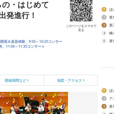
らの・はじめて
ぼ
1
出発進行！
第
2
第
3
このページをスマホで
見る
橋
4
第
0開場＆楽器体験、9:50～10:25コンサー
5
、11:00～11:35コンサート
開催期間など
地図・アクセス
ぼ
1
ア
2
第
3