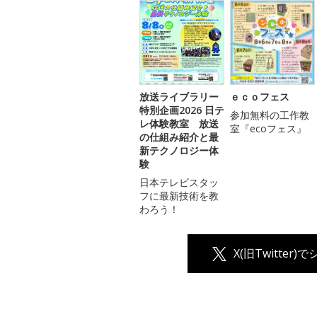
放送ライブラリー
ｅｃｏフェス
特別企画2026 日テ
参加無料の工作教
レ体験教室 放送
室『ecoフェス』
の仕組み紹介と最
新テクノロジー体
験
日本テレビスタッ
フに最新技術を教
わろう！
X(旧Twitter)