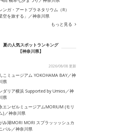
74回 橋本七夕まつり／神奈川県
レンガ・アートプラネタリウム（R）
星空を旅する」／神奈川県
もっと見る
夏の人気スポットランキング
【神奈川県】
2026/08/08 更新
んこミュージアム YOKOHAMA BAY／神
川県
ダリア横浜 Supported by Umios／神
川県
永エンゼルミュージアムMORIUM (モリ
ム)／神奈川県
がみ湖MORI MORI スプラッッッシュカ
ニバル／神奈川県