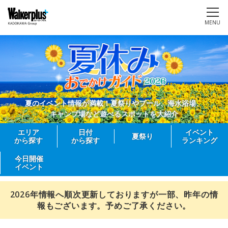
MENU
夏のイベント情報が満載！夏祭りやプール、海水浴場、
キャンプ場など遊べるスポットを大紹介
エリア
日付
イベント
夏祭り
から探す
から探す
ランキング
今日開催
イベント
2026年情報へ順次更新しておりますが一部、昨年の情
報もございます。予めご了承ください。