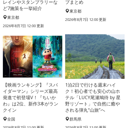
レインやスタンプラリーな
プまとめ
ど7施策を一挙紹介
東京都
東京都
2026年8月7日 12:00
更新
2026年8月7日 12:00
更新
【映画ランキング】『スパ
1泊2日で行ける週末ハイ
イダーマン』シリーズ最高
ク！初心者でも安心の山ホ
発進で初登場V！『ちいか
テル「LUCY尾瀬鳩待 by 星
わ』は2位、新作3本がラン
野リゾート」で自然に癒や
クイン
される弾丸“山旅”へ
全国
群馬県
2026年8月7日 11:00
更新
2026年8月7日 11:00
更新