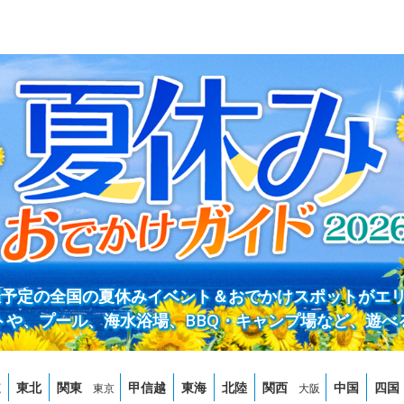
開催予定の全国の夏休みイベント＆おでかけスポットがエ
トや、プール、海水浴場、BBQ・キャンプ場など、遊べ
道
東北
関東
甲信越
東海
北陸
関西
中国
四国
東京
大阪