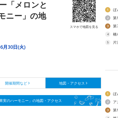
ー「メロンと
ぼ
1
モニー」の地
第
2
第
3
スマホで地図を見る
橋
4
片
5
6月30日(火)
開催期間など
地図・アクセス
ぼ
1
果実のハーモニー」の地図・アクセス
ア
2
第
3