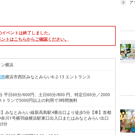
ア
5
のイベントは終了しました。
ベントはこちらからご確認ください。
トン横浜
川県
横浜市西区みなとみらい6-2-13 エントランス
3台 平日60分/600円、土日60分/800 円、特定日60分／2000
ストランで5000円以上の利用で3時間無料
車】みなとみらい線新高島駅4番出口より徒歩5分【車】首都
神奈川1号横羽線横浜駅東口出入口またはみなとみらい出口
3分