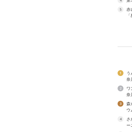
第
4
赤
5
「
う
1
奈
ワン
2
奈
森
3
ウ
さ
4
ー