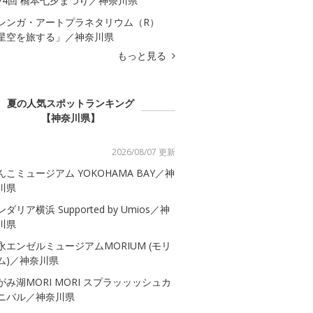
74回 橋本七夕まつり／神奈川県
レンガ・アートプラネタリウム（R）
星空を旅する」／神奈川県
もっと見る
夏の人気スポットランキング
【神奈川県】
2026/08/07 更新
んこミュージアム YOKOHAMA BAY／神
川県
ダリア横浜 Supported by Umios／神
川県
永エンゼルミュージアムMORIUM (モリ
ム)／神奈川県
がみ湖MORI MORI スプラッッッシュカ
ニバル／神奈川県