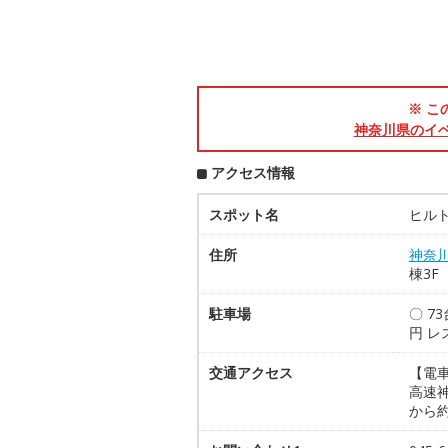
※ こ
神奈川県のイ
アクセス情報
スポット名
ヒル
住所
神奈
棟3F
駐車場
〇 7
円 レ
交通アクセス
【電
高速
から約