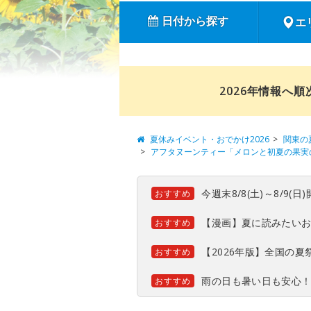
日付から探す
エ
2026年情報へ
夏休みイベント・おでかけ2026
関東の
アフタヌーンティー「メロンと初夏の果実
今週末8/8(土)～8/9
おすすめ
【漫画】夏に読みたい
おすすめ
【2026年版】全国の
おすすめ
雨の日も暑い日も安心
おすすめ