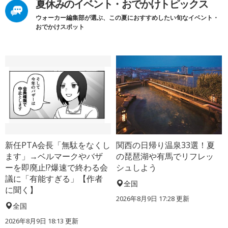
夏休みのイベント・おでかけトピックス
ウォーカー編集部が選ぶ、この夏におすすめしたい旬なイベント・
おでかけスポット
新任PTA会長「無駄をなくし
関西の日帰り温泉33選！夏
ます」→ベルマークやバザ
の琵琶湖や有馬でリフレッ
ーを即廃止!?爆速で終わる会
シュしよう
議に「有能すぎる」【作者
全国
に聞く】
2026年8月9日 17:28
更新
全国
2026年8月9日 18:13
更新