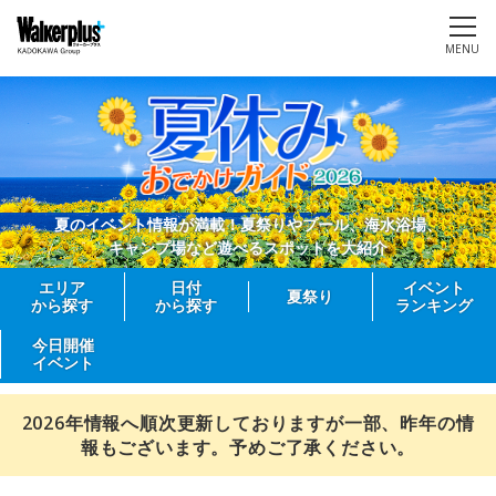
MENU
夏のイベント情報が満載！夏祭りやプール、海水浴場、
キャンプ場など遊べるスポットを大紹介
エリア
日付
イベント
夏祭り
から探す
から探す
ランキング
今日開催
イベント
2026年情報へ順次更新しておりますが一部、昨年の情
報もございます。予めご了承ください。