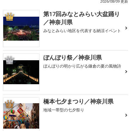
2026/08/09 更新
第17回みなとみらい大盆踊り
1
／神奈川県
みなとみらい地区を代表する納涼イベント
ぼんぼり祭／神奈川県
2
ぼんぼりの明かり広がる鎌倉の夏の風物詩
橋本七夕まつり／神奈川県
3
地域一帯型の七夕祭り