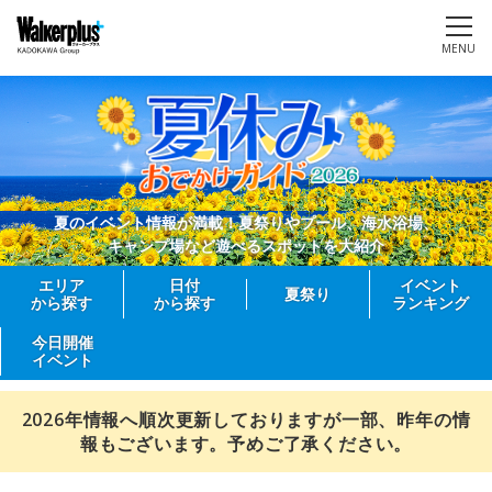
MENU
夏のイベント情報が満載！夏祭りやプール、海水浴場、
キャンプ場など遊べるスポットを大紹介
エリア
日付
イベント
夏祭り
から探す
から探す
ランキング
今日開催
イベント
2026年情報へ順次更新しておりますが一部、昨年の情
報もございます。予めご了承ください。