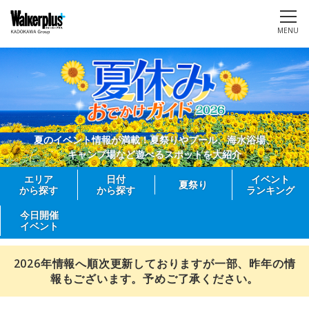
MENU
夏のイベント情報が満載！夏祭りやプール、海水浴場、
キャンプ場など遊べるスポットを大紹介
エリア
日付
イベント
夏祭り
から探す
から探す
ランキング
今日開催
イベント
2026年情報へ順次更新しておりますが一部、昨年の情
報もございます。予めご了承ください。