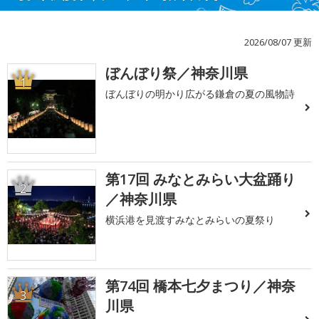
2026/08/07 更新
ぼんぼり祭／神奈川県
1
ぼんぼりの明かり広がる鎌倉の夏の風物詩
第17回 みなとみらい大盆踊り
2
／神奈川県
横浜港を見渡すみなとみらいの夏祭り
第74回 橋本七夕まつり／神奈
3
川県