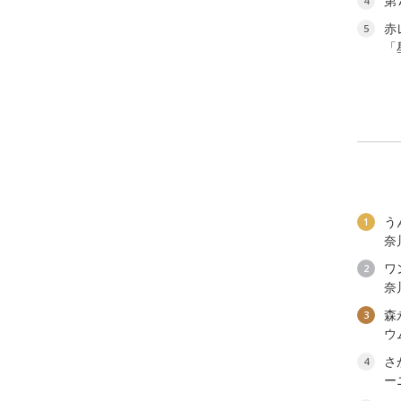
第
4
赤
5
「
う
1
奈
ワン
2
奈
森
3
ウ
さ
4
ー