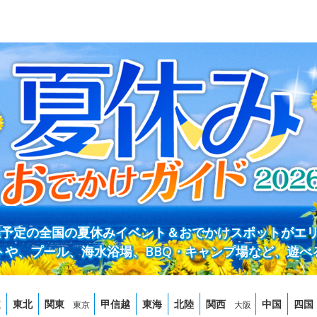
開催予定の全国の夏休みイベント＆おでかけスポットがエ
トや、プール、海水浴場、BBQ・キャンプ場など、遊べ
道
東北
関東
甲信越
東海
北陸
関西
中国
四国
東京
大阪