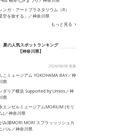
74回 橋本七夕まつり／神奈川県
レンガ・アートプラネタリウム（R）
星空を旅する」／神奈川県
もっと見る
夏の人気スポットランキング
【神奈川県】
2026/08/08 更新
んこミュージアム YOKOHAMA BAY／神
川県
ダリア横浜 Supported by Umios／神
川県
永エンゼルミュージアムMORIUM (モリ
ム)／神奈川県
がみ湖MORI MORI スプラッッッシュカ
ニバル／神奈川県