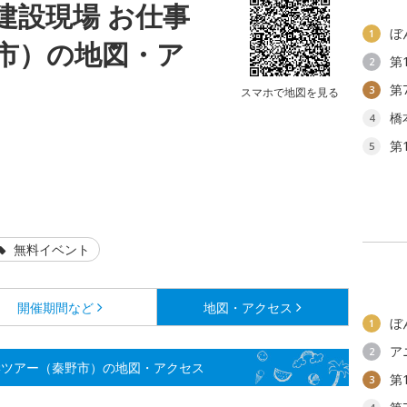
建設現場 お仕事
ぼ
1
市）の地図・ア
第
2
第
3
スマホで地図を見る
橋
4
第
5
無料イベント
開催期間など
地図・アクセス
ぼ
1
ア
2
学ツアー（秦野市）の地図・アクセス
第
3