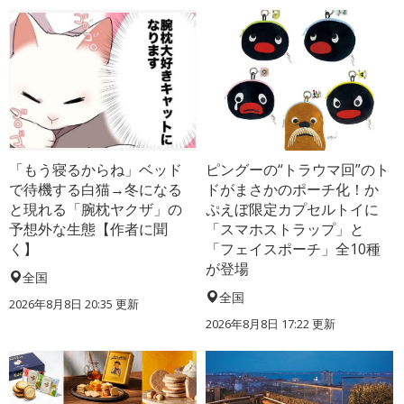
「もう寝るからね」ベッド
ピングーの“トラウマ回”のト
で待機する白猫→冬になる
ドがまさかのポーチ化！か
と現れる「腕枕ヤクザ」の
ぷえぼ限定カプセルトイに
予想外な生態【作者に聞
「スマホストラップ」と
く】
「フェイスポーチ」全10種
が登場
全国
全国
2026年8月8日 20:35
更新
2026年8月8日 17:22
更新