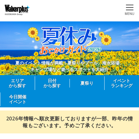
MENU
夏のイベント情報が満載！夏祭りやプール、海水浴場、
キャンプ場など遊べるスポットを大紹介
エリア
日付
イベント
夏祭り
から探す
から探す
ランキング
今日開催
イベント
2026年情報へ順次更新しておりますが一部、昨年の情
報もございます。予めご了承ください。