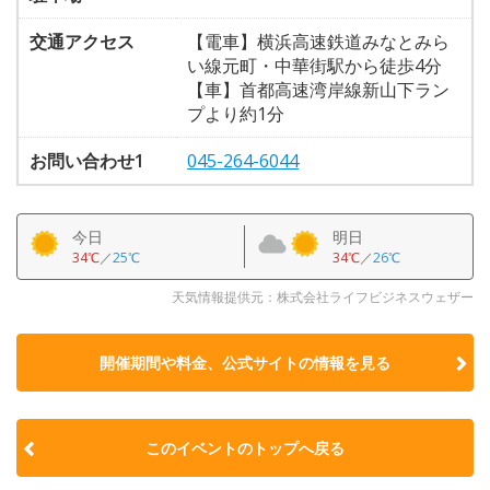
交通アクセス
【電車】横浜高速鉄道みなとみら
い線元町・中華街駅から徒歩4分
【車】首都高速湾岸線新山下ラン
プより約1分
お問い合わせ1
045-264-6044
今日
明日
34℃
／
25℃
34℃
／
26℃
天気情報提供元：株式会社ライフビジネスウェザー
開催期間や料金、公式サイトの
情報を見る
このイベントのトップへ戻る