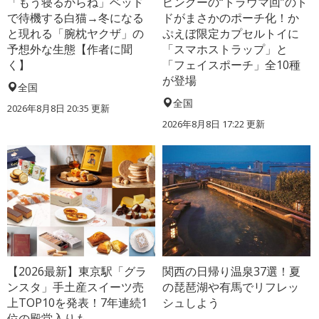
「もう寝るからね」ベッド
ピングーの“トラウマ回”のト
で待機する白猫→冬になる
ドがまさかのポーチ化！か
と現れる「腕枕ヤクザ」の
ぷえぼ限定カプセルトイに
予想外な生態【作者に聞
「スマホストラップ」と
く】
「フェイスポーチ」全10種
が登場
全国
全国
2026年8月8日 20:35
更新
2026年8月8日 17:22
更新
【2026最新】東京駅「グラ
関西の日帰り温泉37選！夏
ンスタ」手土産スイーツ売
の琵琶湖や有馬でリフレッ
上TOP10を発表！7年連続1
シュしよう
位の殿堂入りも