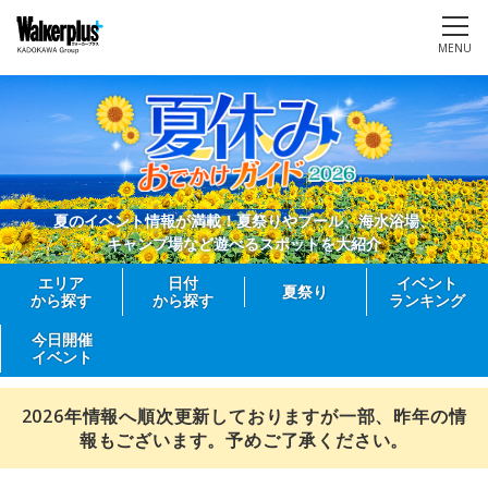
MENU
夏のイベント情報が満載！夏祭りやプール、海水浴場、
キャンプ場など遊べるスポットを大紹介
エリア
日付
イベント
夏祭り
から探す
から探す
ランキング
今日開催
イベント
2026年情報へ順次更新しておりますが一部、昨年の情
報もございます。予めご了承ください。