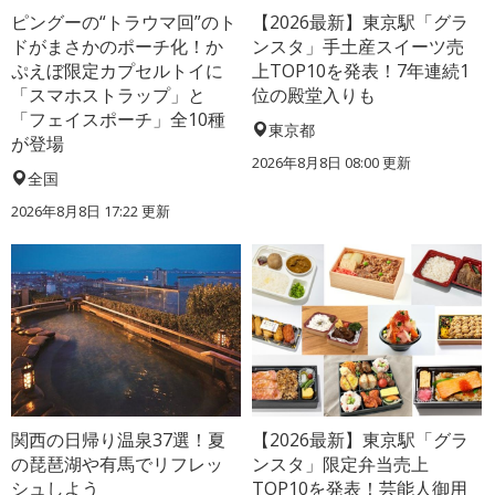
ピングーの“トラウマ回”のト
【2026最新】東京駅「グラ
ドがまさかのポーチ化！か
ンスタ」手土産スイーツ売
ぷえぼ限定カプセルトイに
上TOP10を発表！7年連続1
「スマホストラップ」と
位の殿堂入りも
「フェイスポーチ」全10種
東京都
が登場
2026年8月8日 08:00
更新
全国
2026年8月8日 17:22
更新
関西の日帰り温泉37選！夏
【2026最新】東京駅「グラ
の琵琶湖や有馬でリフレッ
ンスタ」限定弁当売上
シュしよう
TOP10を発表！芸能人御用