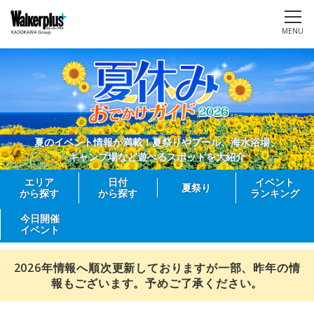
MENU
夏のイベント情報が満載！夏祭りやプール、海水浴場、
キャンプ場など遊べるスポットを大紹介
エリア
日付
イベント
夏祭り
から探す
から探す
ランキング
今日開催
イベント
2026年情報へ順次更新しておりますが一部、昨年の情
報もございます。予めご了承ください。