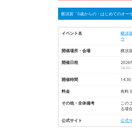
横須賀「0歳からの・はじめてのオー
イベント名
横須
ウ
開催場所・会場
横須
開催日程
2026
14:3
開催時間
14:30
料金
有料 
その他・全体備考
この
る場
公式サイト
公式