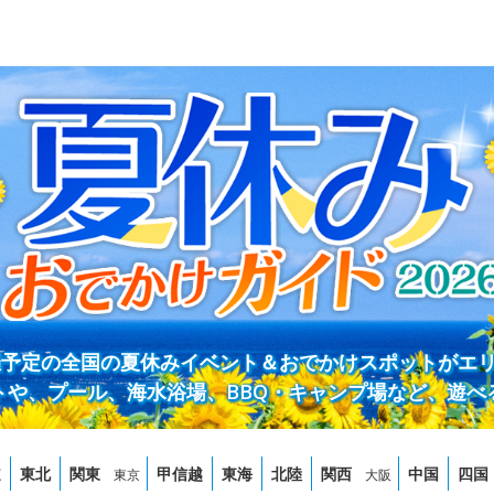
開催予定の全国の夏休みイベント＆おでかけスポットがエ
トや、プール、海水浴場、BBQ・キャンプ場など、遊べ
道
東北
関東
甲信越
東海
北陸
関西
中国
四国
東京
大阪