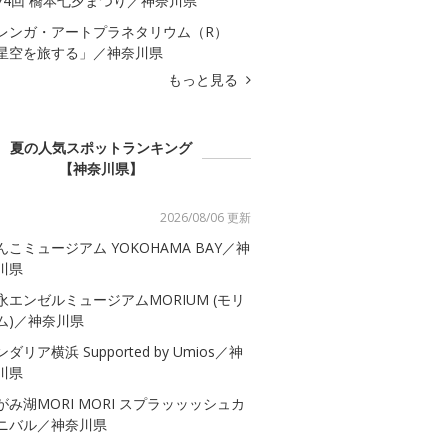
74回 橋本七夕まつり／神奈川県
レンガ・アートプラネタリウム（R）
星空を旅する」／神奈川県
もっと見る
夏の人気スポットランキング
【神奈川県】
2026/08/06 更新
んこミュージアム YOKOHAMA BAY／神
川県
永エンゼルミュージアムMORIUM (モリ
ム)／神奈川県
ダリア横浜 Supported by Umios／神
川県
がみ湖MORI MORI スプラッッッシュカ
ニバル／神奈川県