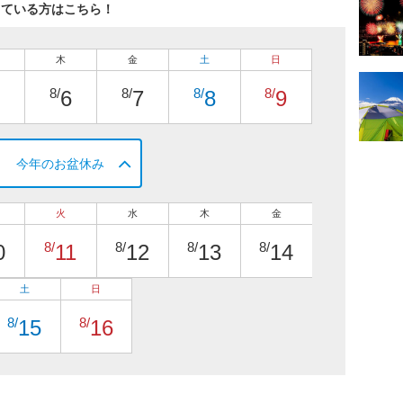
している方はこちら！
木
金
土
日
8/
8/
8/
8/
6
7
8
9
今年のお盆休み
火
水
木
金
8/
8/
8/
8/
0
11
12
13
14
土
日
8/
8/
15
16