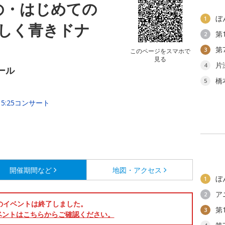
の・はじめての
ぼ
1
しく青きドナ
第
2
第
3
このページをスマホで
見る
片
4
ール
橋
5
15:25コンサート
開催期間など
地図・アクセス
ぼ
1
ア
2
のイベントは終了しました。
第
3
ベントはこちらからご確認ください。