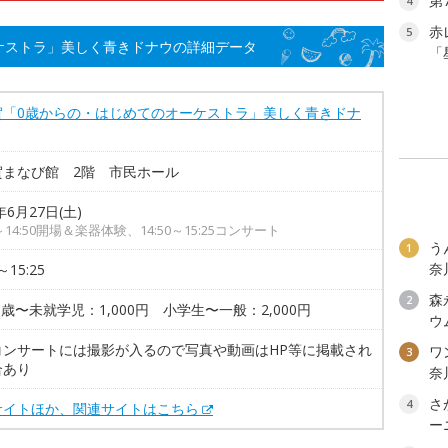
第
4
赤
5
ケストラ」美しく青きドナウの詳細データ
「
賀「0歳からの・はじめてのオーケストラ」美しく青きドナ
賀まなび館 2階 市民ホール
年6月27日(土)
0～14:50開場＆楽器体験、14:50～15:25コンサート
う
1
奈
～15:25
森
2
0歳〜未就学児：1,000円 小学生〜一般：2,000円
ウ
コンサートには撮影が入るので写真や動画はHP等に掲載され
ワン
3
合あり
奈
さ
4
サイトほか、関連サイトはこちら
ー