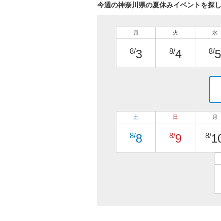
今週の神奈川県の夏休みイベントを探
月
火
水
8/
8/
8/
3
4
5
土
日
月
8/
8/
8/
8
9
1