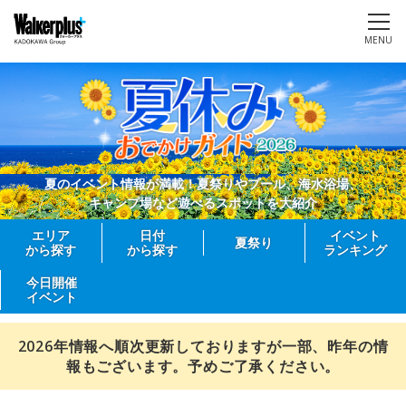
MENU
夏のイベント情報が満載！夏祭りやプール、海水浴場、
キャンプ場など遊べるスポットを大紹介
エリア
日付
イベント
夏祭り
から探す
から探す
ランキング
今日開催
イベント
2026年情報へ順次更新しておりますが一部、昨年の情
報もございます。予めご了承ください。