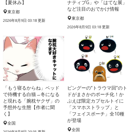
【夏休み】
ナティブG」や「はてな展」
など注目のおでかけ情報
東京都
東京都
2026年8月9日 03:18
更新
2026年8月9日 03:18
更新
「もう寝るからね」ベッド
ピングーの“トラウマ回”のト
で待機する白猫→冬になる
ドがまさかのポーチ化！か
と現れる「腕枕ヤクザ」の
ぷえぼ限定カプセルトイに
予想外な生態【作者に聞
「スマホストラップ」と
く】
「フェイスポーチ」全10種
が登場
全国
全国
2026年8月8日 20:35
更新