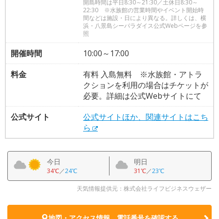
開島時間は平日8:30～21:30／土休日8:30～
22:30 ※水族館の営業時間やイベント開始時
間などは施設・日により異なる。詳しくは、横
浜・八景島シーパラダイス公式Webページを参
照
開催時間
10:00～17:00
料金
有料 入島無料 ※水族館・アトラ
クションを利用の場合はチケットが
必要。詳細は公式Webサイトにて
公式サイト
公式サイトほか、関連サイトはこち
ら
今日
明日
34℃
／
24℃
31℃
／
23℃
天気情報提供元：株式会社ライフビジネスウェザー
地図・アクセス情報、電話番号を確認する