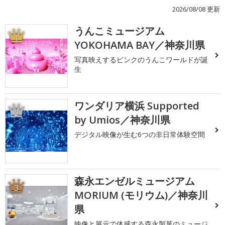
2026/08/08 更新
うんこミュージアム
1
YOKOHAMA BAY／神奈川県
写真映えするピンクのうんこワールドが誕
生
ワンダリア横浜 Supported
2
by Umios／神奈川県
デジタル映像が生む6つの非日常体験空間
森永エンゼルミュージアム
3
MORIUM (モリウム)／神奈川
県
映像と展示で体感する森永製菓のミュージ