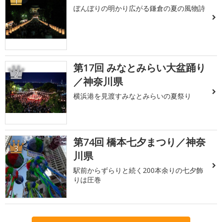
1
ぼんぼりの明かり広がる鎌倉の夏の風物詩
第17回 みなとみらい大盆踊り
2
／神奈川県
横浜港を見渡すみなとみらいの夏祭り
第74回 橋本七夕まつり／神奈
3
川県
駅前からずらりと続く200本余りの七夕飾
りは圧巻