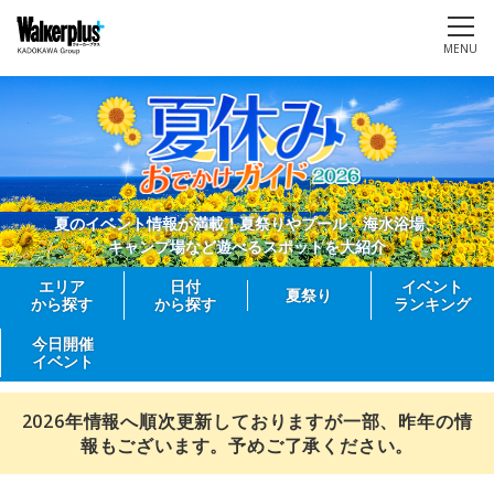
MENU
夏のイベント情報が満載！夏祭りやプール、海水浴場、
キャンプ場など遊べるスポットを大紹介
エリア
日付
イベント
夏祭り
から探す
から探す
ランキング
今日開催
イベント
2026年情報へ順次更新しておりますが一部、昨年の情
報もございます。予めご了承ください。