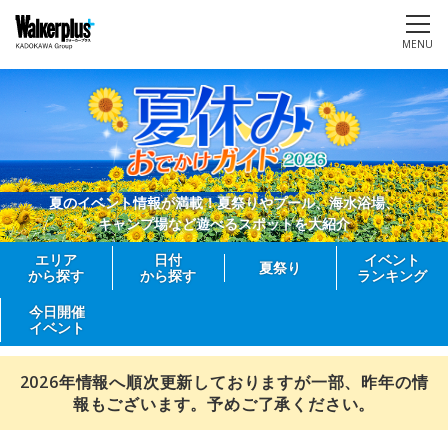
MENU
夏のイベント情報が満載！夏祭りやプール、海水浴場、
キャンプ場など遊べるスポットを大紹介
エリア
日付
イベント
夏祭り
から探す
から探す
ランキング
今日開催
イベント
2026年情報へ順次更新しておりますが一部、昨年の情
報もございます。予めご了承ください。