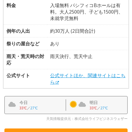
料金
入場無料 パシフィコBホールは有
料。大人2500円、子ども1500円、
未就学児無料
例年の人出
約30万人 (2日間合計)
祭りの屋台など
あり
雨天・荒天時の対
雨天決行、荒天中止
応
公式サイト
公式サイトほか、関連サイトはこち
ら
今日
明日
33℃
／
27℃
33℃
／
27℃
天気情報提供元：株式会社ライフビジネスウェザー