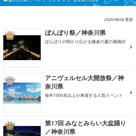
2026/08/06 更新
ぼんぼり祭／神奈川県
1
ぼんぼりの明かり広がる鎌倉の夏の風物詩
アニヴェルセル大開放祭／神
2
奈川県
毎年1000名以上が来場する人気イベント
第17回 みなとみらい大盆踊り
3
／神奈川県