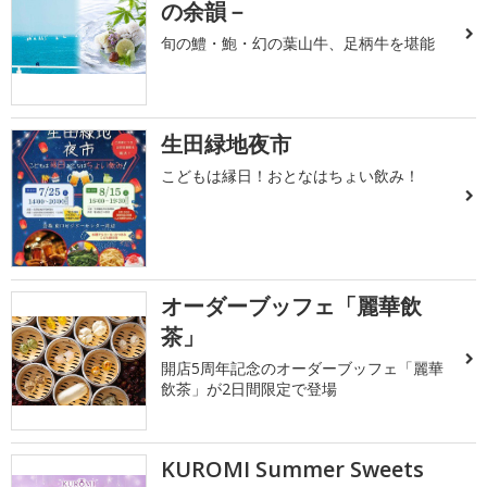
の余韻－
旬の鱧・鮑・幻の葉山牛、足柄牛を堪能
生田緑地夜市
こどもは縁日！おとなはちょい飲み！
オーダーブッフェ「麗華飲
茶」
開店5周年記念のオーダーブッフェ「麗華
飲茶」が2日間限定で登場
KUROMI Summer Sweets