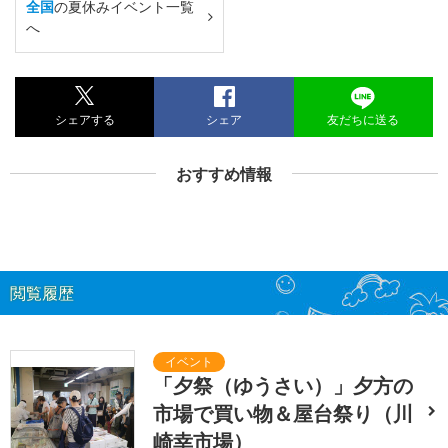
全国
の夏休みイベント一覧
へ
シェアする
シェア
友だちに送る
おすすめ情報
閲覧履歴
「夕祭（ゆうさい）」夕方の
市場で買い物＆屋台祭り（川
崎幸市場）