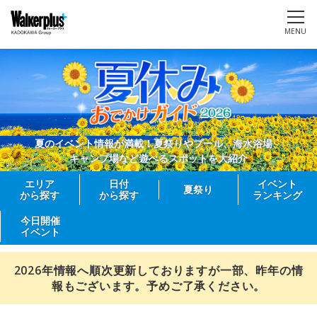
MENU
夏のイベント情報が満載！夏祭りやプール、海水浴場、
キャンプ場など遊べるスポットを大紹介
エリア
日付
イベント
夏祭り
から探す
から探す
ランキング
今日開催
イベント
2026年情報へ順次更新しておりますが一部、昨年の情
報もございます。予めご了承ください。