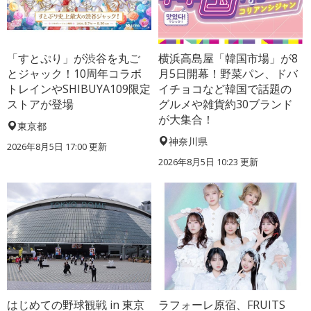
「すとぷり」が渋谷を丸ご
横浜高島屋「韓国市場」が8
とジャック！10周年コラボ
月5日開幕！野菜パン、ドバ
トレインやSHIBUYA109限定
イチョコなど韓国で話題の
ストアが登場
グルメや雑貨約30ブランド
が大集合！
東京都
神奈川県
2026年8月5日 17:00
更新
2026年8月5日 10:23
更新
はじめての野球観戦 in 東京
ラフォーレ原宿、FRUITS