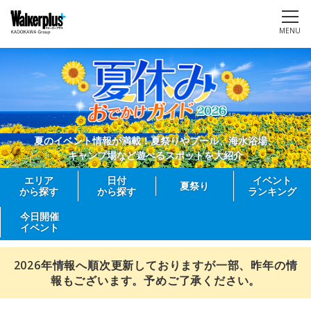
MENU
夏のイベント情報が満載！夏祭りやプール、海水浴場、
キャンプ場など遊べるスポットを大紹介
エリア
日付
イベント
夏祭り
から探す
から探す
ランキング
今日開催
イベント
2026年情報へ順次更新しておりますが一部、昨年の情
報もございます。予めご了承ください。