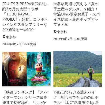
FRUITS ZIPPER×東武鉄道、
渋谷駅周辺で買える「夏の
約3カ月の大型コラボ
手土産＆グルメ」を紹介！
「TOBU KAWAII
常温OKの限定お菓子・スパ
PROJECT」始動。コラボト
イス総菜・最新ポップアッ
レインやスタンプラリーな
プまとめ
ど7施策を一挙紹介
東京都
東京都
2026年8月7日 12:00
更新
2026年8月7日 12:24
更新
【映画ランキング】『スパ
1泊2日で行ける週末ハイ
イダーマン』シリーズ最高
ク！初心者でも安心の山ホ
発進で初登場V！『ちいか
テル「LUCY尾瀬鳩待 by 星