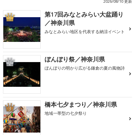
2026/08/10 更新
第17回みなとみらい大盆踊り
1
／神奈川県
みなとみらい地区を代表する納涼イベント
ぼんぼり祭／神奈川県
2
ぼんぼりの明かり広がる鎌倉の夏の風物詩
橋本七夕まつり／神奈川県
3
地域一帯型の七夕祭り