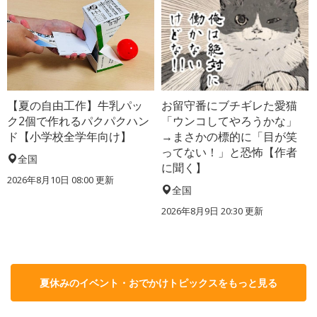
【夏の自由工作】牛乳パッ
お留守番にブチギレた愛猫
ク2個で作れるパクパクハン
「ウンコしてやろうかな」
ド【小学校全学年向け】
→まさかの標的に「目が笑
ってない！」と恐怖【作者
全国
に聞く】
2026年8月10日 08:00
更新
全国
2026年8月9日 20:30
更新
夏休みのイベント・おでかけトピックスをもっと見る