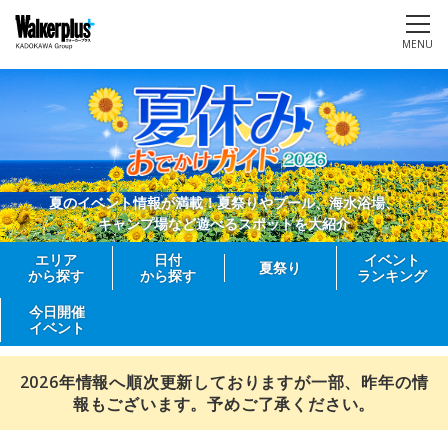
MENU
夏のイベント情報が満載！夏祭りやプール、海水浴場、
キャンプ場など遊べるスポットを大紹介
エリア
日付
イベント
夏祭り
から探す
から探す
ランキング
今日開催
イベント
2026年情報へ順次更新しておりますが一部、昨年の情
報もございます。予めご了承ください。