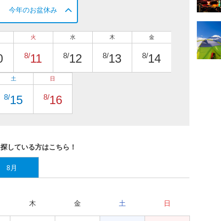
今年のお盆休み
火
水
木
金
8/
8/
8/
8/
0
11
12
13
14
土
日
8/
8/
15
16
を探している方はこちら！
8月
木
金
土
日