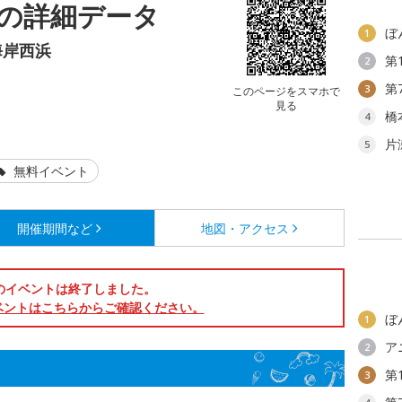
の詳細データ
ぼ
1
海岸西浜
第
2
第
3
このページをスマホで
見る
。
橋
4
片
5
無料イベント
開催期間など
地図・アクセス
のイベントは終了しました。
ベントはこちらからご確認ください。
ぼ
1
ア
2
第
3