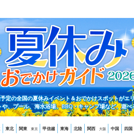
開催予定の全国の夏休みイベント＆おでかけスポットがエ
トや、プール、海水浴場、BBQ・キャンプ場など、遊べ
道
東北
関東
甲信越
東海
北陸
関西
中国
四国
東京
大阪