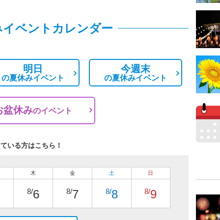
みイベントカレンダー
明日
今週末
の
夏休みイベント
の
夏休みイベント
お盆休み
の
イベント
している方はこちら！
木
金
土
日
8/
8/
8/
8/
6
7
8
9