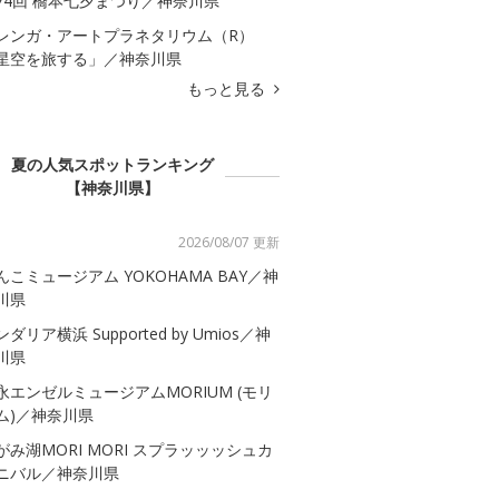
74回 橋本七夕まつり／神奈川県
レンガ・アートプラネタリウム（R）
星空を旅する」／神奈川県
もっと見る
夏の人気スポットランキング
【神奈川県】
2026/08/07 更新
んこミュージアム YOKOHAMA BAY／神
川県
ダリア横浜 Supported by Umios／神
川県
永エンゼルミュージアムMORIUM (モリ
ム)／神奈川県
がみ湖MORI MORI スプラッッッシュカ
ニバル／神奈川県