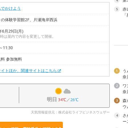
第
4
へでかけよう
赤
5
「
さの体験学習館2F、片瀬海岸西浜
年6月29日(月)
時は屋内で内容を変更して開催。
～11:30
料 参加無料
サイトほか、関連サイトはこちら
う
1
奈
ワン
2
奈
明日
34℃
／
26℃
森
3
ウ
天気情報提供元：株式会社ライフビジネスウェザー
さ
4
ー