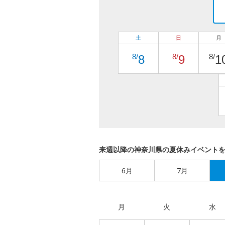
土
日
月
8/
8/
8/
8
9
1
来週以降の神奈川県の夏休みイベント
6月
7月
月
火
水