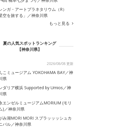
74回 橋本七夕まつり／神奈川県
レンガ・アートプラネタリウム（R）
星空を旅する」／神奈川県
もっと見る
夏の人気スポットランキング
【神奈川県】
2026/08/08 更新
んこミュージアム YOKOHAMA BAY／神
川県
ダリア横浜 Supported by Umios／神
川県
永エンゼルミュージアムMORIUM (モリ
ム)／神奈川県
がみ湖MORI MORI スプラッッッシュカ
ニバル／神奈川県