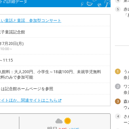
第
4
トの詳細データ
赤
5
「
しい童話と童謡 参加型コンサート
恵子童謡記念館
年7月20日(月)
0:00～
～11:15
う
入館料：大人200円、小学生～18歳100円、未就学児無料
1
館料のみで参加可能
奈
ワン
2
くは記念館ホームページを参照
奈
サイトほか、関連サイトはこちら
森
3
ウ
さ
4
ー