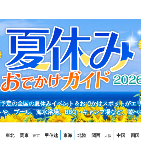
開催予定の全国の夏休みイベント＆おでかけスポットがエ
トや、プール、海水浴場、BBQ・キャンプ場など、遊べ
道
東北
関東
甲信越
東海
北陸
関西
中国
四国
東京
大阪