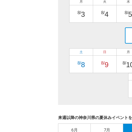
月
火
水
8/
8/
8/
3
4
5
土
日
月
8/
8/
8/
8
9
1
来週以降の神奈川県の夏休みイベント
6月
7月