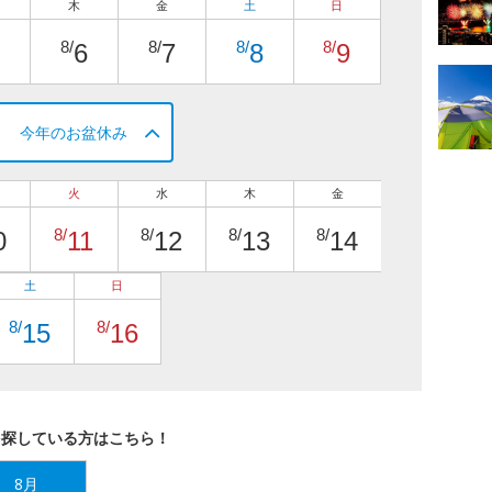
木
金
土
日
8/
8/
8/
8/
6
7
8
9
今年のお盆休み
火
水
木
金
8/
8/
8/
8/
0
11
12
13
14
土
日
8/
8/
15
16
を探している方はこちら！
8月