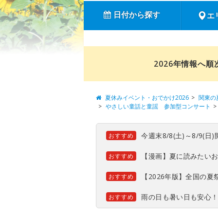
日付から探す
エ
2026年情報へ
夏休みイベント・おでかけ2026
関東の
やさしい童話と童謡 参加型コンサート
今週末8/8(土)～8/9
おすすめ
【漫画】夏に読みたい
おすすめ
【2026年版】全国の
おすすめ
雨の日も暑い日も安心
おすすめ