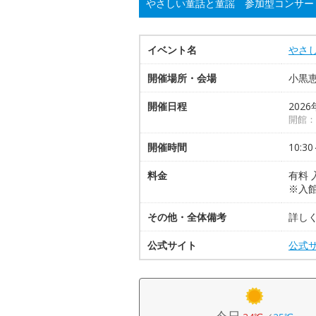
やさしい童話と童謡 参加型コンサー
イベント名
やさ
開催場所・会場
小黒
開催日程
2026
開館：1
開催時間
10:30
料金
有料 
※入
その他・全体備考
詳し
公式サイト
公式