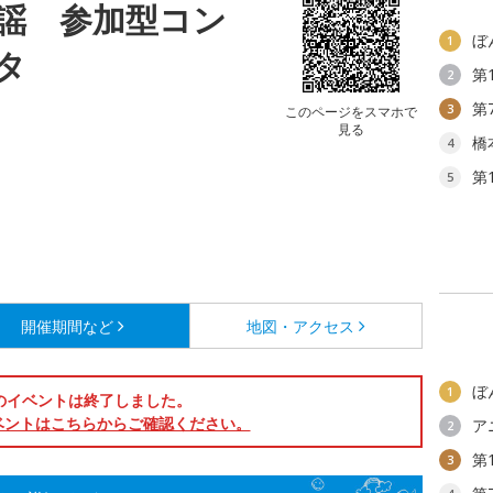
謡 参加型コン
ぼ
1
タ
第
2
第
3
このページをスマホで
見る
橋
4
第
5
開催期間など
地図・アクセス
ぼ
1
のイベントは終了しました。
ベントはこちらからご確認ください。
ア
2
第
3