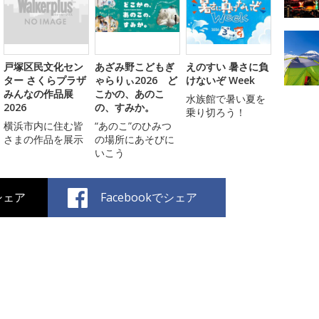
戸塚区民文化セン
あざみ野こどもぎ
えのすい 暑さに負
ター さくらプラザ
ゃらりぃ2026 ど
けないぞ Week
みんなの作品展
こかの、あのこ
水族館で暑い夏を
2026
の、すみか。
乗り切ろう！
横浜市内に住む皆
“あのこ”のひみつ
さまの作品を展示
の場所にあそびに
いこう
でシェア
Facebookでシェア