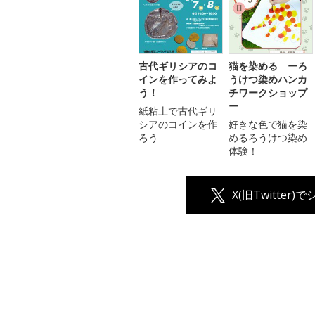
古代ギリシアのコ
猫を染める ーろ
インを作ってみよ
うけつ染めハンカ
う！
チワークショップ
ー
紙粘土で古代ギリ
シアのコインを作
好きな色で猫を染
ろう
めるろうけつ染め
体験！
X(旧Twitter)