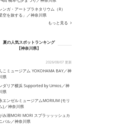
74回 橋本七夕まつり／神奈川県
レンガ・アートプラネタリウム（R）
星空を旅する」／神奈川県
もっと見る
夏の人気スポットランキング
【神奈川県】
2026/08/07 更新
んこミュージアム YOKOHAMA BAY／神
川県
ダリア横浜 Supported by Umios／神
川県
永エンゼルミュージアムMORIUM (モリ
ム)／神奈川県
がみ湖MORI MORI スプラッッッシュカ
ニバル／神奈川県