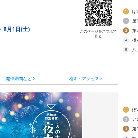
ぼ
1
第
2
・8月1日(土)
第
3
このページをスマホで
見る
橋
4
片
5
開催期間など
地図・アクセス
ぼ
1
ア
2
第
3