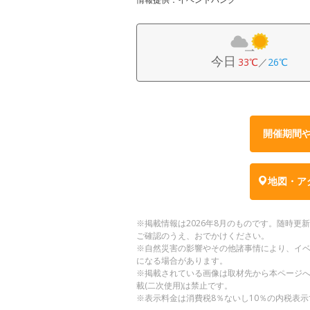
今日
33℃
／
26℃
開催期間
地図・ア
※掲載情報は2026年8月のものです。随時
ご確認のうえ、おでかけください。
※自然災害の影響やその他諸事情により、イ
になる場合があります。
※掲載されている画像は取材先から本ページ
載(二次使用)は禁止です。
※表示料金は消費税8％ないし10％の内税表示