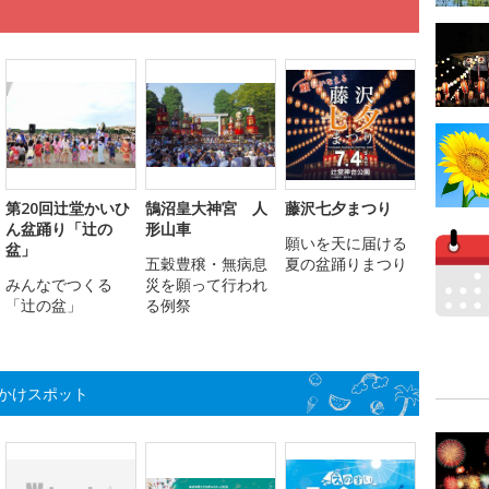
第20回辻堂かいひ
鵠沼皇大神宮 人
藤沢七夕まつり
ん盆踊り「辻の
形山車
願いを天に届ける
盆」
五穀豊穣・無病息
夏の盆踊りまつり
みんなでつくる
災を願って行われ
「辻の盆」
る例祭
かけスポット