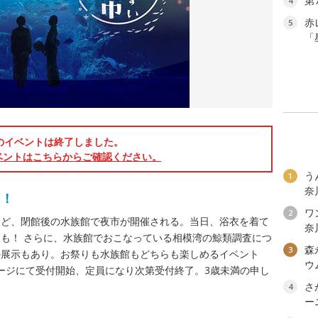
第
4
赤
5
「
のイベントは終了しました。
ベントはこちらからご確認ください。
う
1
奈
！！
ワン
2
など、閉館後の水族館で夜市が開催される。当日、浴衣を着て
奈
も！ さらに、水族館でおこなっている相模湾の鯨類調査につ
森
3
の展示もあり。お祭りも水族館もどちらも楽しめるイベント
ウ
ームページにて受付開始、定員になり次第受付終了。3歳未満の申し
さ
4
ー