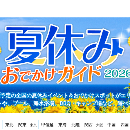
開催予定の全国の夏休みイベント＆おでかけスポットがエ
トや、プール、海水浴場、BBQ・キャンプ場など、遊べ
道
東北
関東
甲信越
東海
北陸
関西
中国
四国
東京
大阪