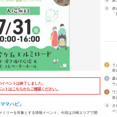
第
4
赤
5
「
う
1
奈
森
2
のイベントは終了しました。
ウ
ベントはこちらからご確認ください。
ワン
3
奈
「ママハピ」
さ
4
ー
ファミリーを対象とする情報イベント。今回は川崎エリアで開