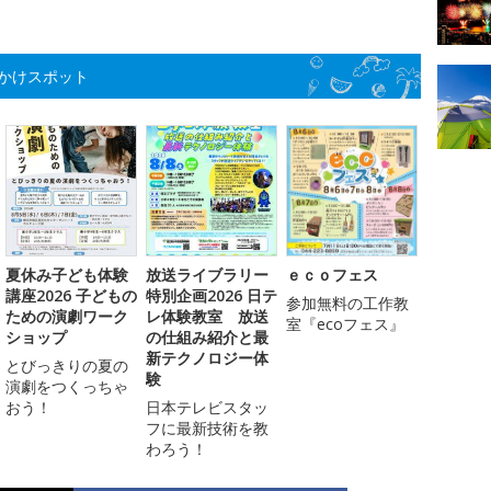
かけスポット
夏休み子ども体験
放送ライブラリー
ｅｃｏフェス
講座2026 子どもの
特別企画2026 日テ
参加無料の工作教
ための演劇ワーク
レ体験教室 放送
室『ecoフェス』
ショップ
の仕組み紹介と最
新テクノロジー体
とびっきりの夏の
験
演劇をつくっちゃ
おう！
日本テレビスタッ
フに最新技術を教
わろう！