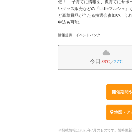
催！ 「子育てに情報を、孤育てにサポ
いグッズ販売などの『Littleマルシ
ど豪華賞品が当たる抽選会参加や、う
申込も可能。
情報提供：イベントバンク
今日
33℃
／
27℃
開催期間
地図・ア
※掲載情報は2026年7月のものです。随時