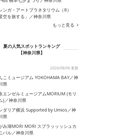
74回 橋本七夕まつり／神奈川県
レンガ・アートプラネタリウム（R）
星空を旅する」／神奈川県
もっと見る
夏の人気スポットランキング
【神奈川県】
2026/08/06 更新
んこミュージアム YOKOHAMA BAY／神
川県
永エンゼルミュージアムMORIUM (モリ
ム)／神奈川県
ダリア横浜 Supported by Umios／神
川県
がみ湖MORI MORI スプラッッッシュカ
ニバル／神奈川県