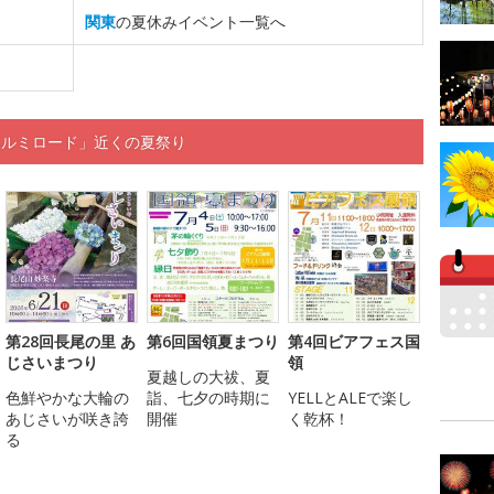
関東
の夏休みイベント一覧へ
エルミロード」近くの夏祭り
第28回長尾の里 あ
第6回国領夏まつり
第4回ビアフェス国
じさいまつり
領
夏越しの大祓、夏
色鮮やかな大輪の
詣、七夕の時期に
YELLとALEで楽し
あじさいが咲き誇
開催
く乾杯！
る