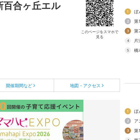
新百合ヶ丘エル
ぼ
1
第
2
第
3
このページをスマホで
見る
片
4
橋
5
開催期間など
地図・アクセス
ぼ
1
ア
2
第
3