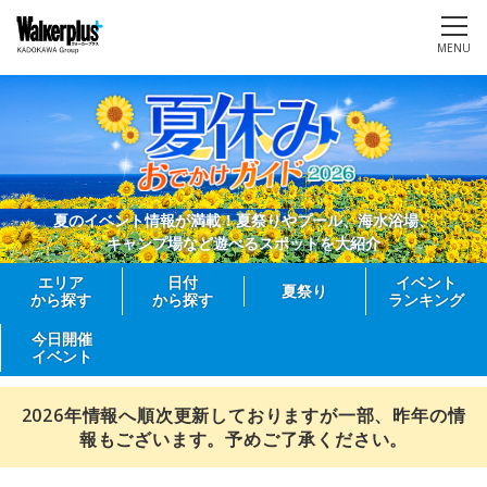
MENU
夏のイベント情報が満載！夏祭りやプール、海水浴場、
キャンプ場など遊べるスポットを大紹介
エリア
日付
イベント
夏祭り
から探す
から探す
ランキング
今日開催
イベント
2026年情報へ順次更新しておりますが一部、昨年の情
報もございます。予めご了承ください。