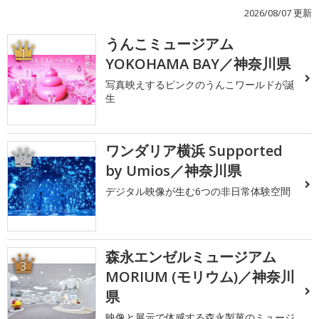
2026/08/07 更新
うんこミュージアム
1
YOKOHAMA BAY／神奈川県
写真映えするピンクのうんこワールドが誕
生
ワンダリア横浜 Supported
2
by Umios／神奈川県
デジタル映像が生む6つの非日常体験空間
森永エンゼルミュージアム
3
MORIUM (モリウム)／神奈川
県
映像と展示で体感する森永製菓のミュージ