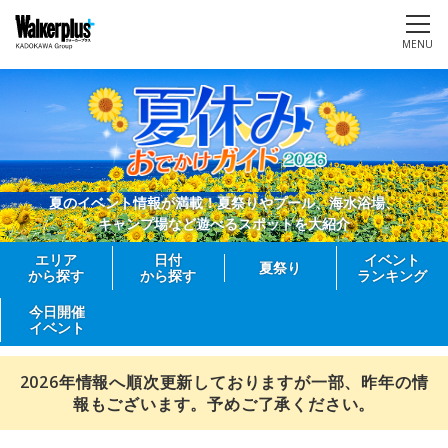
MENU
夏のイベント情報が満載！夏祭りやプール、海水浴場、
キャンプ場など遊べるスポットを大紹介
エリア
日付
イベント
夏祭り
から探す
から探す
ランキング
今日開催
イベント
2026年情報へ順次更新しておりますが一部、昨年の情
報もございます。予めご了承ください。