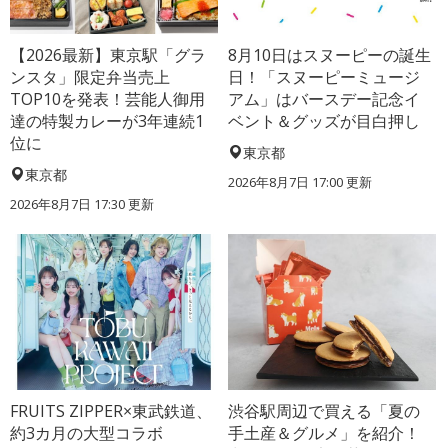
【2026最新】東京駅「グラ
8月10日はスヌーピーの誕生
ンスタ」限定弁当売上
日！「スヌーピーミュージ
TOP10を発表！芸能人御用
アム」はバースデー記念イ
達の特製カレーが3年連続1
ベント＆グッズが目白押し
位に
東京都
東京都
2026年8月7日 17:00
更新
2026年8月7日 17:30
更新
FRUITS ZIPPER×東武鉄道、
渋谷駅周辺で買える「夏の
約3カ月の大型コラボ
手土産＆グルメ」を紹介！