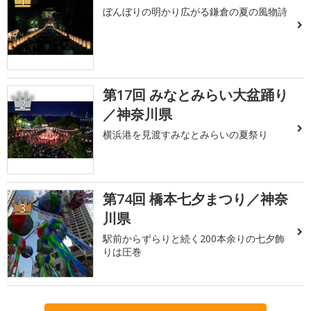
1
ぼんぼりの明かり広がる鎌倉の夏の風物詩
第17回 みなとみらい大盆踊り
2
／神奈川県
横浜港を見渡すみなとみらいの夏祭り
第74回 橋本七夕まつり／神奈
3
川県
駅前からずらりと続く200本余りの七夕飾
りは圧巻