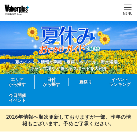
MENU
夏のイベント情報が満載！夏祭りやプール、海水浴場、
キャンプ場など遊べるスポットを大紹介
エリア
日付
イベント
夏祭り
から探す
から探す
ランキング
今日開催
イベント
2026年情報へ順次更新しておりますが一部、昨年の情
報もございます。予めご了承ください。