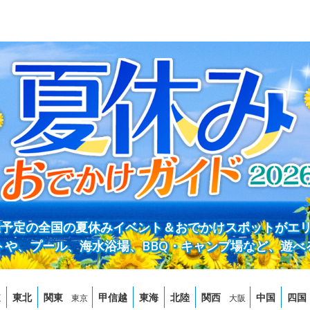
開催予定の全国の夏休みイベント＆おでかけスポットがエ
トや、プール、海水浴場、BBQ・キャンプ場など、遊べ
道
東北
関東
甲信越
東海
北陸
関西
中国
四国
東京
大阪