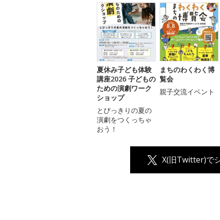
夏休み子ども体験
まちのわくわく博
講座2026 子どもの
覧会
ための演劇ワーク
親子交流イベント
ショップ
とびっきりの夏の
演劇をつくっちゃ
おう！
X(旧Twitter)