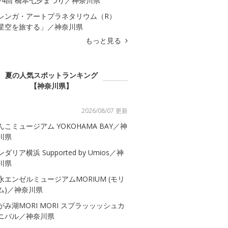
74回 橋本七夕まつり／神奈川県
レンガ・アートプラネタリウム（R）
星空を旅する」／神奈川県
もっと見る
夏の人気スポットランキング
【神奈川県】
2026/08/07 更新
んこミュージアム YOKOHAMA BAY／神
川県
ダリア横浜 Supported by Umios／神
川県
永エンゼルミュージアムMORIUM (モリ
ム)／神奈川県
がみ湖MORI MORI スプラッッッシュカ
ニバル／神奈川県