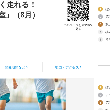
く走れる！
ぼ
1
室」（8月）
第
2
第
3
このページをスマホで
見る
橋
4
片
5
開催期間など
地図・アクセス
ぼ
1
ア
2
第
3