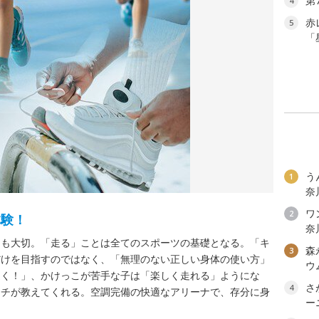
第
4
赤
5
「
う
1
奈
ワン
2
体験！
奈
ても大切。「走る」ことは全てのスポーツの基礎となる。「キ
森
3
だけを目指すのではなく、「無理のない正しい身体の使い方」
ウ
速く！」、かけっこが苦手な子は「楽しく走れる」ようにな
さ
4
ーチが教えてくれる。空調完備の快適なアリーナで、存分に身
ー