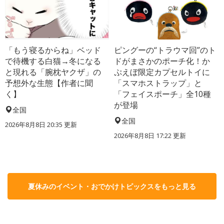
「もう寝るからね」ベッド
ピングーの“トラウマ回”のト
で待機する白猫→冬になる
ドがまさかのポーチ化！か
と現れる「腕枕ヤクザ」の
ぷえぼ限定カプセルトイに
予想外な生態【作者に聞
「スマホストラップ」と
く】
「フェイスポーチ」全10種
が登場
全国
全国
2026年8月8日 20:35
更新
2026年8月8日 17:22
更新
夏休みのイベント・おでかけトピックスをもっと見る