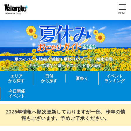
MENU
夏のイベント情報が満載！夏祭りやプール、海水浴場、
キャンプ場など遊べるスポットを大紹介
エリア
日付
イベント
夏祭り
から探す
から探す
ランキング
今日開催
イベント
2026年情報へ順次更新しておりますが一部、昨年の情
報もございます。予めご了承ください。