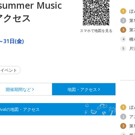
mmer Music
ぼ
1
・アクセス
第
2
第
3
スマホで地図を見る
橋
4
～31日(金)
片
5
イベント
開催期間など
地図・アクセス
ぼ
1
stivalの地図・アクセス
ア
2
第
3