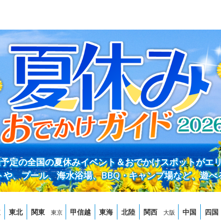
開催予定の全国の夏休みイベント＆おでかけスポットがエ
トや、プール、海水浴場、BBQ・キャンプ場など、遊べ
道
東北
関東
甲信越
東海
北陸
関西
中国
四国
東京
大阪