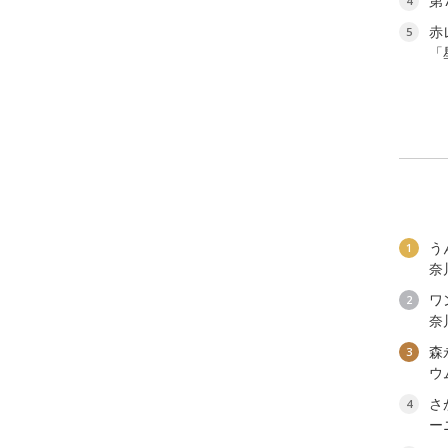
第
4
赤
5
「
う
1
奈
ワン
2
奈
森
3
ウ
さ
4
ー