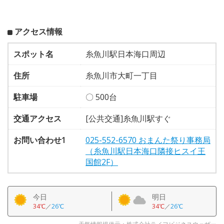
アクセス情報
スポット名
糸魚川駅日本海口周辺
住所
糸魚川市大町一丁目
駐車場
〇 500台
交通アクセス
[公共交通]糸魚川駅すぐ
お問い合わせ1
025-552-6570 おまんた祭り事務局
（糸魚川駅日本海口隣接ヒスイ王
国館2F）
今日
明日
34℃
／
26℃
34℃
／
26℃