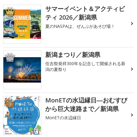
サマーイベント＆アクティビ
1
ティ 2026／新潟県
夏のNASPAは、ぜんぶがあそび場！
新潟まつり／新潟県
2
住吉祭発祥300年を記念して開催される新
潟の夏祭り
MonETの水辺縁日―おむすび
3
から巨大迷路まで／新潟県
MonETの水辺縁日