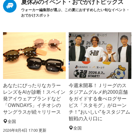
夏休みのイベント・おでかけトピックス
ウォーカー編集部が選ぶ、この夏におすすめしたい旬なイベント・
おでかけスポット
あなたにぴったりなカラー
今週末開幕！Ｊリーグのス
レンズをAIが診断！スペイン
タジアムグルメ約2000店舗
発アイウェアブランドなど
をガイドする食べログサー
「OWNDAYS」イチオシの
ビス「スタモグ」がローン
サングラスが続々リリース
チ！“おいしい”をスタジアム
観戦の入り口に
全国
全国
2026年8月4日 17:00
更新