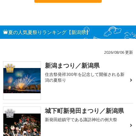
夏の人気夏祭りランキング【新潟県】
2026/08/06 更新
新潟まつり／新潟県
1
住吉祭発祥300年を記念して開催される新
潟の夏祭り
城下町新発田まつり／新潟県
2
新発田総鎮守である諏訪神社の例大祭