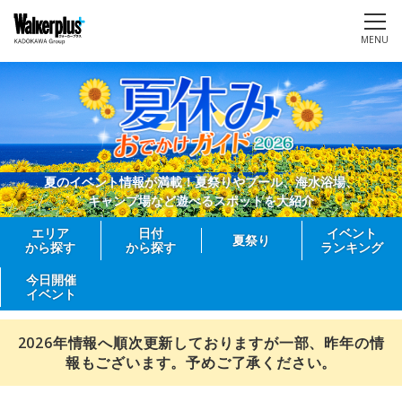
MENU
夏のイベント情報が満載！夏祭りやプール、海水浴場、
キャンプ場など遊べるスポットを大紹介
エリア
日付
イベント
夏祭り
から探す
から探す
ランキング
今日開催
イベント
2026年情報へ順次更新しておりますが一部、昨年の情
報もございます。予めご了承ください。