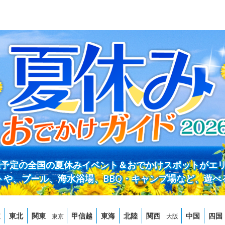
開催予定の全国の夏休みイベント＆おでかけスポットがエ
トや、プール、海水浴場、BBQ・キャンプ場など、遊べ
道
東北
関東
甲信越
東海
北陸
関西
中国
四国
東京
大阪