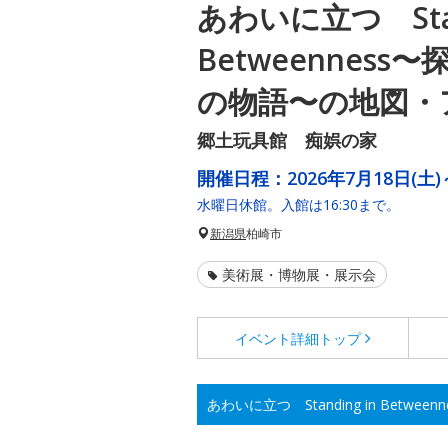
あわいに立つ Stan
Betweenness
の物語〜の地図・
郷土玩具館 痴娯の家
開催日程：
2026年7月18日(土)
水曜日休館。入館は16:30まで。
新潟県
柏崎市
美術展・博物展・展示会
イベント詳細
トップ
あわいに立つ Standing in Bet