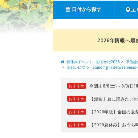
日付から探す
エ
2026年情報へ
夏休みイベント・おでかけ2026
甲信越
あわいに立つ Standing in Between
今週末8/8(土)～8/9
おすすめ
【漫画】夏に読みたい
おすすめ
【2026年版】全国の
おすすめ
【2026夏休み】おう
おすすめ