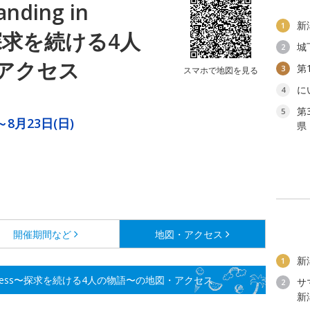
ding in
新
1
〜探求を続ける4人
城
2
アクセス
第
3
スマホで地図を見る
に
4
第
5
～8月23日(日)
県
開催期間など
地図・アクセス
新
1
weenness〜探求を続ける4人の物語〜の地図・アクセス
サ
2
新