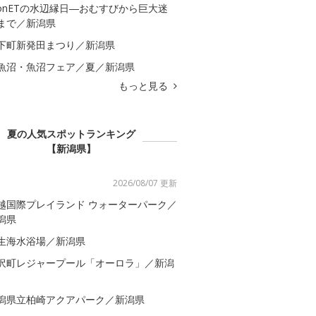
onETの水辺縁日―おむすびから巨大迷
まで／新潟県
下町新発田まつり／新潟県
魚沼・魚沼フェア／夏／新潟県
もっと見る
夏の人気スポットランキング
【新潟県】
2026/08/07 更新
越国際プレイランド ウォーターパーク／
潟県
生海水浴場／新潟県
沢町レジャープール「オーロラ」／新潟
潟県立柏崎アクアパーク／新潟県