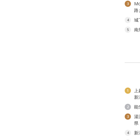
M
3
路
城
4
南
5
上
1
新
能
2
湯
3
県
新
4