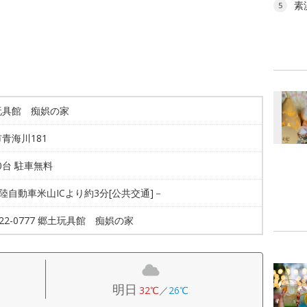
素
5
玩具館 痴娯の家
青海川181
50台 駐車無料
北陸自動車米山ICより約3分[公共交通]－
7-22-0777 郷土玩具館 痴娯の家
明日
32℃
／
26℃