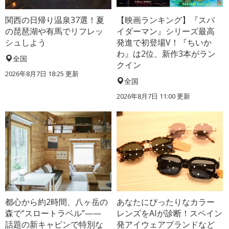
関西の日帰り温泉37選！夏
【映画ランキング】『スパ
の琵琶湖や有馬でリフレッ
イダーマン』シリーズ最高
シュしよう
発進で初登場V！『ちいか
わ』は2位、新作3本がラン
全国
クイン
2026年8月7日 18:25
更新
全国
2026年8月7日 11:00
更新
都心から約2時間、八ヶ岳の
あなたにぴったりなカラー
森で“スロートラベル”——
レンズをAIが診断！スペイン
話題の新キャビンで特別な
発アイウェアブランドなど