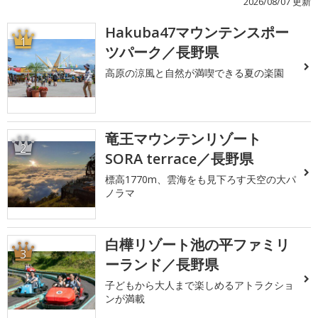
2026/08/07 更新
Hakuba47マウンテンスポー
1
ツパーク／長野県
高原の涼風と自然が満喫できる夏の楽園
竜王マウンテンリゾート
2
SORA terrace／長野県
標高1770m、雲海をも見下ろす天空の大パ
ノラマ
白樺リゾート池の平ファミリ
3
ーランド／長野県
子どもから大人まで楽しめるアトラクショ
ンが満載