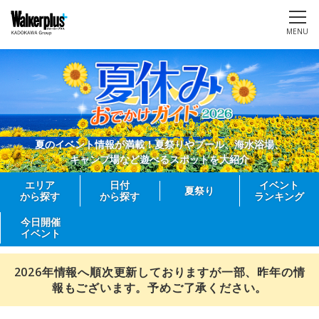
MENU
夏のイベント情報が満載！夏祭りやプール、海水浴場、
キャンプ場など遊べるスポットを大紹介
エリア
日付
イベント
夏祭り
から探す
から探す
ランキング
今日開催
イベント
2026年情報へ順次更新しておりますが一部、昨年の情
報もございます。予めご了承ください。