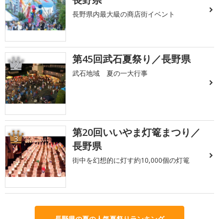
長野県内最大級の商店街イベント
第45回武石夏祭り／長野県
2
武石地域 夏の一大行事
第20回いいやま灯篭まつり／
3
長野県
街中を幻想的に灯す約10,000個の灯篭
長野県の夏の人気夏祭りランキング