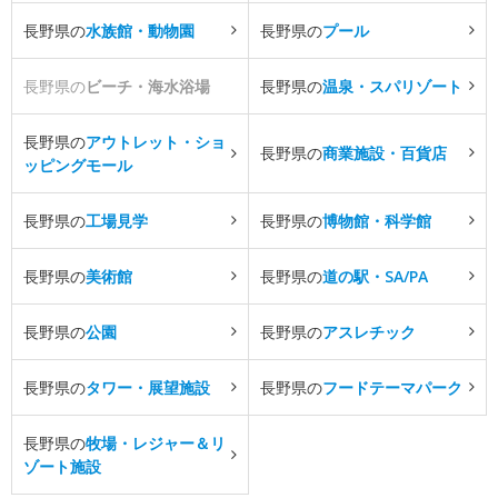
長野県の
水族館・動物園
長野県の
プール
長野県の
ビーチ・海水浴場
長野県の
温泉・スパリゾート
長野県の
アウトレット・ショ
長野県の
商業施設・百貨店
ッピングモール
長野県の
工場見学
長野県の
博物館・科学館
長野県の
美術館
長野県の
道の駅・SA/PA
長野県の
公園
長野県の
アスレチック
長野県の
タワー・展望施設
長野県の
フードテーマパーク
長野県の
牧場・レジャー＆リ
ゾート施設