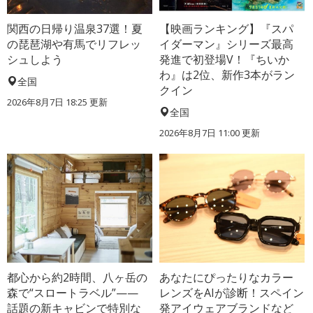
関西の日帰り温泉37選！夏
【映画ランキング】『スパ
の琵琶湖や有馬でリフレッ
イダーマン』シリーズ最高
シュしよう
発進で初登場V！『ちいか
わ』は2位、新作3本がラン
全国
クイン
2026年8月7日 18:25
更新
全国
2026年8月7日 11:00
更新
都心から約2時間、八ヶ岳の
あなたにぴったりなカラー
森で“スロートラベル”——
レンズをAIが診断！スペイン
話題の新キャビンで特別な
発アイウェアブランドなど