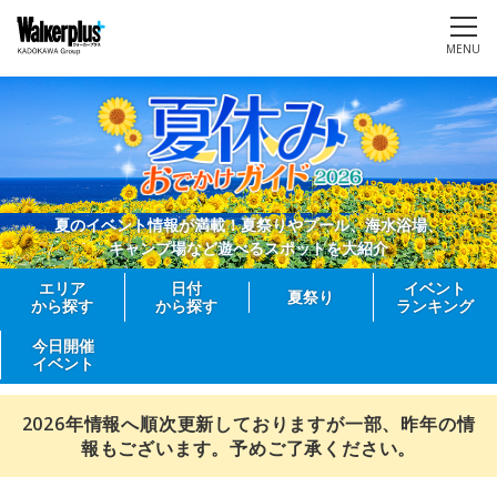
MENU
夏のイベント情報が満載！夏祭りやプール、海水浴場、
キャンプ場など遊べるスポットを大紹介
エリア
日付
イベント
夏祭り
から探す
から探す
ランキング
今日開催
イベント
2026年情報へ順次更新しておりますが一部、昨年の情
報もございます。予めご了承ください。