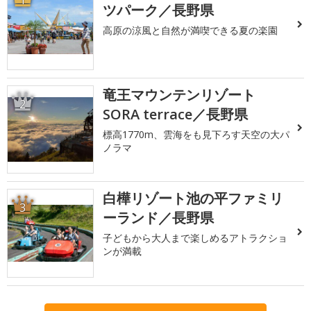
1
ツパーク／長野県
高原の涼風と自然が満喫できる夏の楽園
竜王マウンテンリゾート
2
SORA terrace／長野県
標高1770m、雲海をも見下ろす天空の大パ
ノラマ
白樺リゾート池の平ファミリ
3
ーランド／長野県
子どもから大人まで楽しめるアトラクショ
ンが満載