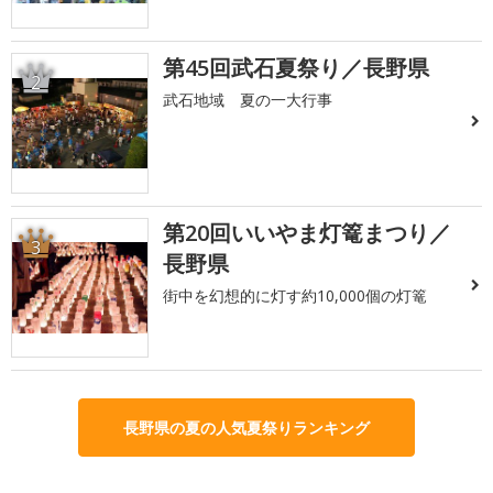
第45回武石夏祭り／長野県
2
武石地域 夏の一大行事
第20回いいやま灯篭まつり／
3
長野県
街中を幻想的に灯す約10,000個の灯篭
長野県の夏の人気夏祭りランキング