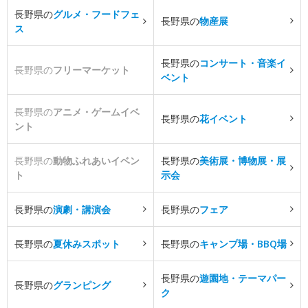
長野県の
グルメ・フードフェ
長野県の
物産展
ス
長野県の
コンサート・音楽イ
長野県の
フリーマーケット
ベント
長野県の
アニメ・ゲームイベ
長野県の
花イベント
ント
長野県の
動物ふれあいイベン
長野県の
美術展・博物展・展
ト
示会
長野県の
演劇・講演会
長野県の
フェア
長野県の
夏休みスポット
長野県の
キャンプ場・BBQ場
長野県の
遊園地・テーマパー
長野県の
グランピング
ク