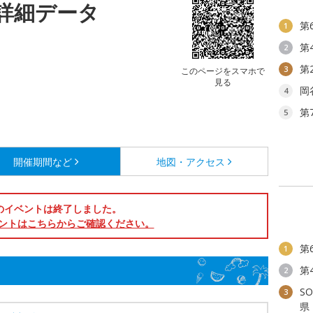
詳細データ
第
1
第
2
第
3
このページをスマホで
見る
岡
4
第
5
開催期間など
地図・アクセス
のイベントは終了しました。
ントはこちらからご確認ください。
第
1
第
2
S
3
県