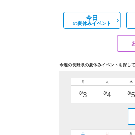
今日
の
夏休みイベント
今週の長野県の夏休みイベントを探し
月
火
水
8/
8/
8/
3
4
5
土
日
月