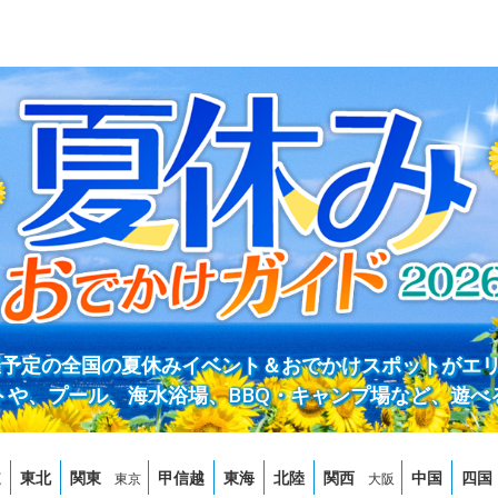
開催予定の全国の夏休みイベント＆おでかけスポットがエ
トや、プール、海水浴場、BBQ・キャンプ場など、遊べ
道
東北
関東
甲信越
東海
北陸
関西
中国
四国
東京
大阪