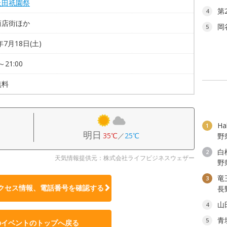
上田祇園祭
第
4
商店街ほか
岡
5
年7月18日(土)
～21:00
無料
H
1
明日
35℃
／
25℃
野
白
2
天気情報提供元：株式会社ライフビジネスウェザー
野
竜
3
クセス情報、電話番号を確認する
長
山
4
青
5
のイベントのトップへ戻る