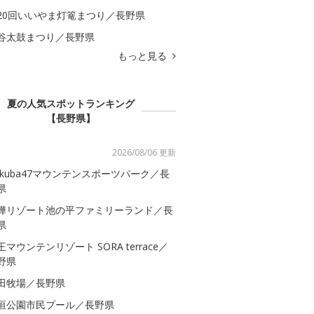
20回いいやま灯篭まつり／長野県
谷太鼓まつり／長野県
もっと見る
夏の人気スポットランキング
【長野県】
2026/08/06 更新
akuba47マウンテンスポーツパーク／長
県
樺リゾート池の平ファミリーランド／長
県
王マウンテンリゾート SORA terrace／
野県
田牧場／長野県
垣公園市民プール／長野県