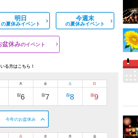
明日
今週末
の
夏休みイベント
の
夏休みイベント
お盆休み
の
イベント
ている方はこちら！
木
金
土
日
8/
8/
8/
8/
6
7
8
9
今年のお盆休み
火
水
木
金