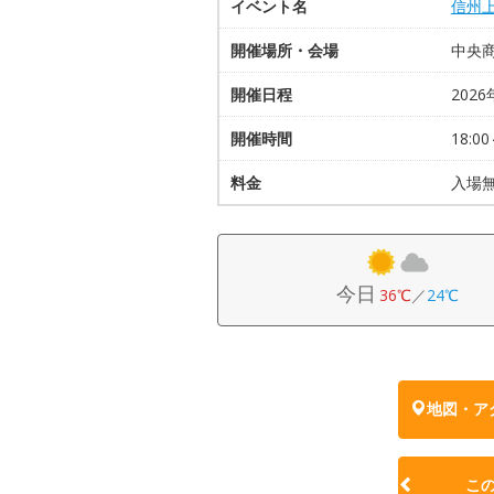
イベント名
信州
開催場所・会場
中央
開催日程
2026
開催時間
18:00
料金
入場
今日
36℃
／
24℃
地図・ア
こ