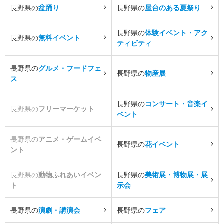
長野県の
盆踊り
長野県の
屋台のある夏祭り
長野県の
体験イベント・アク
長野県の
無料イベント
ティビティ
長野県の
グルメ・フードフェ
長野県の
物産展
ス
長野県の
コンサート・音楽イ
長野県の
フリーマーケット
ベント
長野県の
アニメ・ゲームイベ
長野県の
花イベント
ント
長野県の
動物ふれあいイベン
長野県の
美術展・博物展・展
ト
示会
長野県の
演劇・講演会
長野県の
フェア