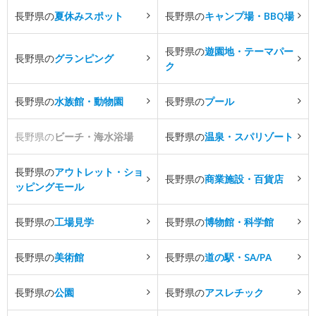
長野県の
夏休みスポット
長野県の
キャンプ場・BBQ場
長野県の
遊園地・テーマパー
長野県の
グランピング
ク
長野県の
水族館・動物園
長野県の
プール
長野県の
ビーチ・海水浴場
長野県の
温泉・スパリゾート
長野県の
アウトレット・ショ
長野県の
商業施設・百貨店
ッピングモール
長野県の
工場見学
長野県の
博物館・科学館
長野県の
美術館
長野県の
道の駅・SA/PA
長野県の
公園
長野県の
アスレチック