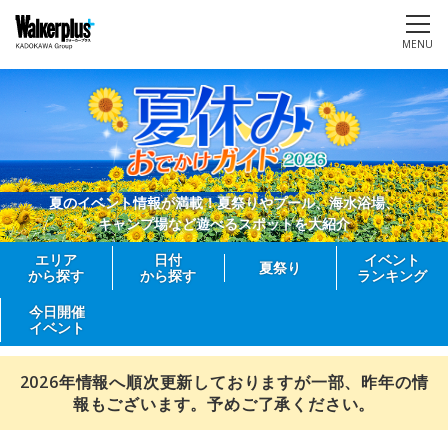
MENU
夏のイベント情報が満載！夏祭りやプール、海水浴場、
キャンプ場など遊べるスポットを大紹介
エリア
日付
イベント
夏祭り
から探す
から探す
ランキング
今日開催
イベント
2026年情報へ順次更新しておりますが一部、昨年の情
報もございます。予めご了承ください。