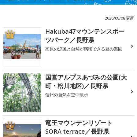
2026/08/08 更新
Hakuba47マウンテンスポー
1
ツパーク／長野県
高原の涼風と自然が満喫できる夏の楽園
国営アルプスあづみの公園(大
2
町・松川地区)／長野県
信州の自然を空中散歩
竜王マウンテンリゾート
3
SORA terrace／長野県