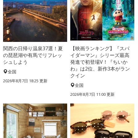
関西の日帰り温泉37選！夏
【映画ランキング】『スパ
の琵琶湖や有馬でリフレッ
イダーマン』シリーズ最高
シュしよう
発進で初登場V！『ちいか
わ』は2位、新作3本がラン
全国
クイン
2026年8月7日 18:25
更新
全国
2026年8月7日 11:00
更新