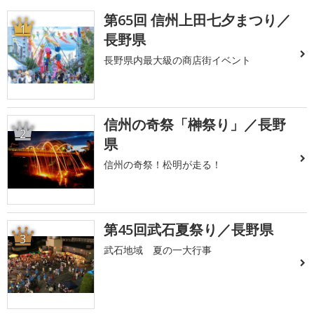
第65回 信州上田七夕まつり／
1
長野県
長野県内最大級の商店街イベント
信州の奇祭「榊祭り」／長野
2
県
信州の奇祭！松明が走る！
第45回武石夏祭り／長野県
3
武石地域 夏の一大行事