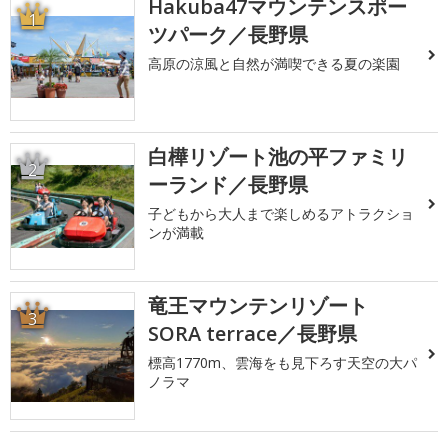
Hakuba47マウンテンスポー
1
ツパーク／長野県
高原の涼風と自然が満喫できる夏の楽園
白樺リゾート池の平ファミリ
2
ーランド／長野県
子どもから大人まで楽しめるアトラクショ
ンが満載
竜王マウンテンリゾート
3
SORA terrace／長野県
標高1770m、雲海をも見下ろす天空の大パ
ノラマ