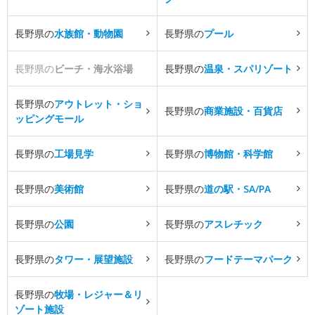
長野県の
水族館・動物園
長野県の
プール
長野県の
ビーチ・海水浴場
長野県の
温泉・スパリゾート
長野県の
アウトレット・ショ
長野県の
商業施設・百貨店
ッピングモール
長野県の
工場見学
長野県の
博物館・科学館
長野県の
美術館
長野県の
道の駅・SA/PA
長野県の
公園
長野県の
アスレチック
長野県の
タワー・展望施設
長野県の
フードテーマパーク
長野県の
牧場・レジャー＆リ
ゾート施設