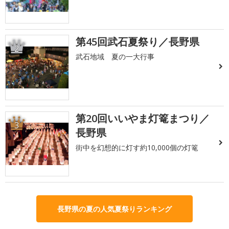
第45回武石夏祭り／長野県
2
武石地域 夏の一大行事
第20回いいやま灯篭まつり／
3
長野県
街中を幻想的に灯す約10,000個の灯篭
長野県の夏の人気夏祭りランキング