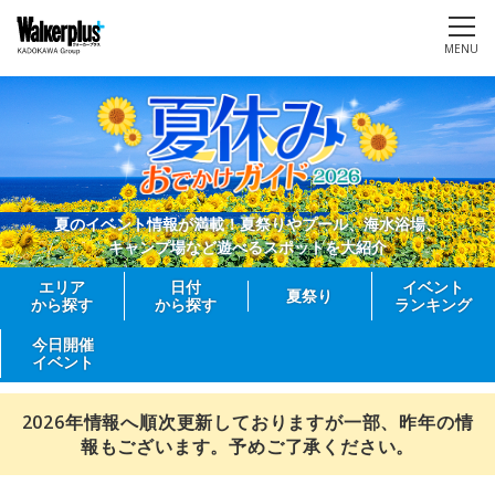
MENU
夏のイベント情報が満載！夏祭りやプール、海水浴場、
キャンプ場など遊べるスポットを大紹介
エリア
日付
イベント
夏祭り
から探す
から探す
ランキング
今日開催
イベント
2026年情報へ順次更新しておりますが一部、昨年の情
報もございます。予めご了承ください。