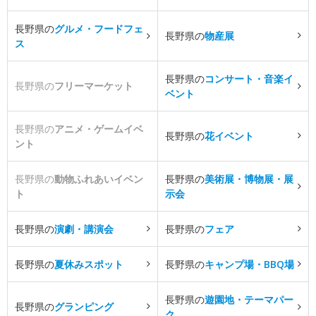
長野県の
グルメ・フードフェ
長野県の
物産展
ス
長野県の
コンサート・音楽イ
長野県の
フリーマーケット
ベント
長野県の
アニメ・ゲームイベ
長野県の
花イベント
ント
長野県の
動物ふれあいイベン
長野県の
美術展・博物展・展
ト
示会
長野県の
演劇・講演会
長野県の
フェア
長野県の
夏休みスポット
長野県の
キャンプ場・BBQ場
長野県の
遊園地・テーマパー
長野県の
グランピング
ク