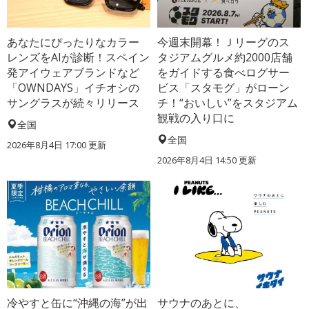
あなたにぴったりなカラー
今週末開幕！Ｊリーグのス
レンズをAIが診断！スペイン
タジアムグルメ約2000店舗
発アイウェアブランドなど
をガイドする食べログサー
「OWNDAYS」イチオシの
ビス「スタモグ」がローン
サングラスが続々リリース
チ！“おいしい”をスタジアム
観戦の入り口に
全国
全国
2026年8月4日 17:00
更新
2026年8月4日 14:50
更新
冷やすと缶に“沖縄の海”が出
サウナのあとに、