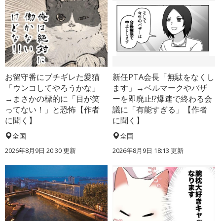
お留守番にブチギレた愛猫
新任PTA会長「無駄をなくし
「ウンコしてやろうかな」
ます」→ベルマークやバザ
→まさかの標的に「目が笑
ーを即廃止!?爆速で終わる会
ってない！」と恐怖【作者
議に「有能すぎる」【作者
に聞く】
に聞く】
全国
全国
2026年8月9日 20:30
更新
2026年8月9日 18:13
更新