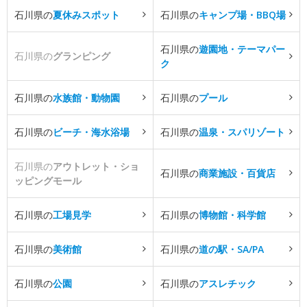
石川県の
夏休みスポット
石川県の
キャンプ場・BBQ場
石川県の
遊園地・テーマパー
石川県の
グランピング
ク
石川県の
水族館・動物園
石川県の
プール
石川県の
ビーチ・海水浴場
石川県の
温泉・スパリゾート
石川県の
アウトレット・ショ
石川県の
商業施設・百貨店
ッピングモール
石川県の
工場見学
石川県の
博物館・科学館
石川県の
美術館
石川県の
道の駅・SA/PA
石川県の
公園
石川県の
アスレチック