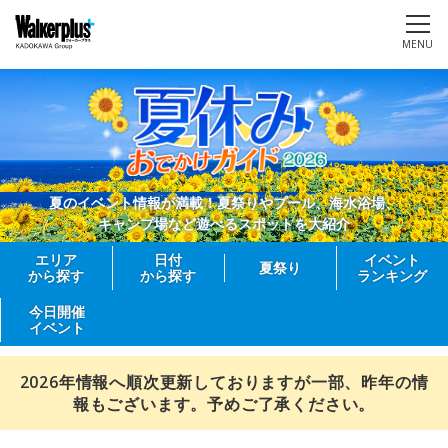
MENU
夏のイベント情報が満載！夏祭りやプール、海水浴場、
キャンプ場など遊べるスポットを大紹介
エリア
日付
イベント
夏祭り
から探す
から探す
ランキング
今日開催
イベント
2026年情報へ順次更新しておりますが一部、昨年の情
報もございます。予めご了承ください。