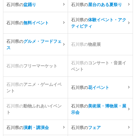
石川県の
盆踊り
石川県の
屋台のある夏祭り
石川県の
体験イベント・アク
石川県の
無料イベント
ティビティ
石川県の
グルメ・フードフェ
石川県の
物産展
ス
石川県の
コンサート・音楽イ
石川県の
フリーマーケット
ベント
石川県の
アニメ・ゲームイベ
石川県の
花イベント
ント
石川県の
動物ふれあいイベン
石川県の
美術展・博物展・展
ト
示会
石川県の
演劇・講演会
石川県の
フェア