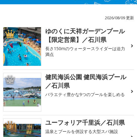
2026/08/09 更新
ゆのくに天祥ガーデンプール
1
【限定営業】／石川県
長さ150mのウォータースライダーは迫力
満点
健民海浜公園 健民海浜プール
2
／石川県
バラエティ豊かな9つのプールを楽しめる
ユーフォリア千里浜／石川県
3
温泉とプールを併設する大型スパ施設