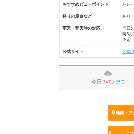
おすすめビューポイント
パレ
祭りの屋台など
あり
雨天・荒天時の対応
当日
時8月
予定
公式サイト
公式
今日
34℃
／
25℃
地図・ア
こ