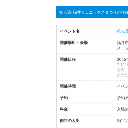
第73回 福井フェニックスまつりの詳
イベント名
第73
開催場所・会場
福井
ス・
開催日程
2026
7月3
花火、
人のた
開催時間
イベ
予約
予約
料金
入場
例年の人出
約14