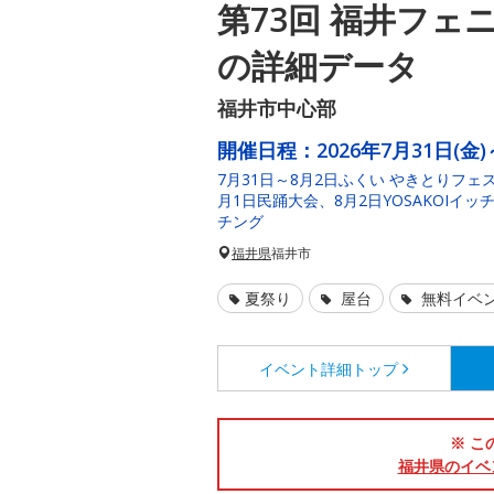
第73回 福井フェ
の詳細データ
福井市中心部
開催日程：
2026年7月31日(金)
7月31日～8月2日ふくい やきとりフェス
月1日民踊大会、8月2日YOSAKOIイッ
チング
福井県
福井市
夏祭り
屋台
無料イベ
イベント詳細
トップ
※ こ
福井県のイベ