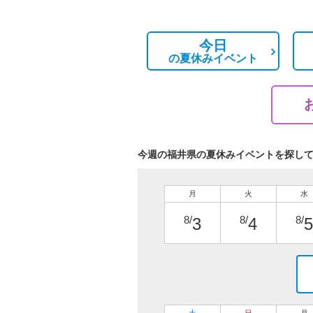
今日
の
夏休みイベント
今週の福井県の夏休みイベントを探し
月
火
水
8/
8/
8/
3
4
5