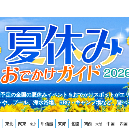
開催予定の全国の夏休みイベント＆おでかけスポットがエ
トや、プール、海水浴場、BBQ・キャンプ場など、遊べ
道
東北
関東
甲信越
東海
北陸
関西
中国
四国
東京
大阪