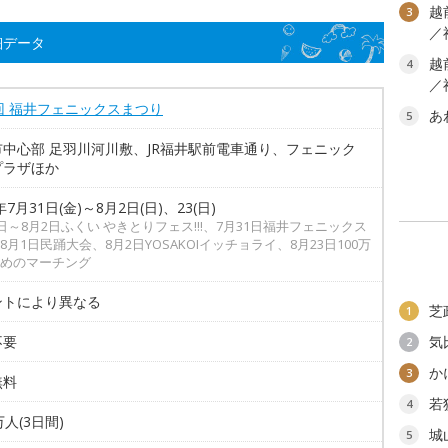
越
3
／
細データ
越
4
／
回 福井フェニックスまつり
あ
5
市中心部 足羽川河川敷、JR福井駅前電車通り、フェニック
プラザほか
年7月31日(金)～8月2日(日)、23(日)
1日～8月2日ふくい やきとりフェス!!!、7月31日福井フェニックス
8月1日民踊大会、8月2日YOSAKOIイッチョライ、8月23日100万
めのマーチング
ントにより異なる
芝
1
不要
気
2
か
3
無料
若
4
万人(3日間)
城
5