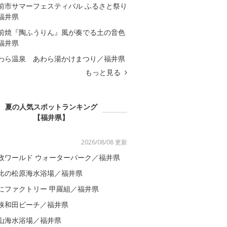
前市サマーフェスティバル ふるさと祭り
福井県
前焼『陶ふうりん』風が奏でる土の音色
福井県
わら温泉 あわら湯かけまつり／福井県
もっと見る
夏の人気スポットランキング
【福井県】
2026/08/08 更新
政ワールド ウォーターパーク／福井県
比の松原海水浴場／福井県
にファクトリー 甲羅組／福井県
狭和田ビーチ／福井県
山海水浴場／福井県