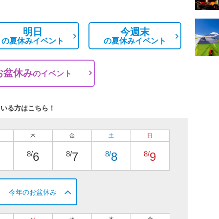
明日
今週末
の
夏休みイベント
の
夏休みイベント
お盆休み
の
イベント
ている方はこちら！
木
金
土
日
8/
8/
8/
8/
6
7
8
9
今年のお盆休み