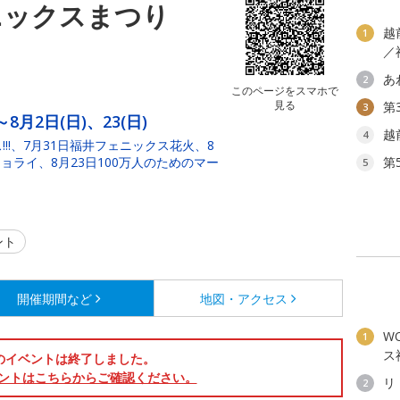
ニックスまつり
越
1
／
あ
2
このページをスマホで
見る
第
3
～8月2日(日)、23(日)
越
4
!!!、7月31日福井フェニックス花火、8
チョライ、8月23日100万人のためのマー
第
5
ント
開催期間など
地図・アクセス
W
1
ス
のイベントは終了しました。
ントはこちらからご確認ください。
リ
2