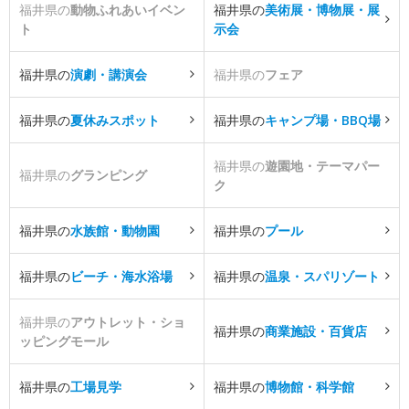
福井県の
動物ふれあいイベン
福井県の
美術展・博物展・展
ト
示会
福井県の
演劇・講演会
福井県の
フェア
福井県の
夏休みスポット
福井県の
キャンプ場・BBQ場
福井県の
遊園地・テーマパー
福井県の
グランピング
ク
福井県の
水族館・動物園
福井県の
プール
福井県の
ビーチ・海水浴場
福井県の
温泉・スパリゾート
福井県の
アウトレット・ショ
福井県の
商業施設・百貨店
ッピングモール
福井県の
工場見学
福井県の
博物館・科学館