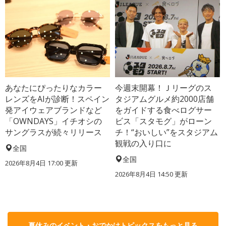
あなたにぴったりなカラー
今週末開幕！Ｊリーグのス
レンズをAIが診断！スペイン
タジアムグルメ約2000店舗
発アイウェアブランドなど
をガイドする食べログサー
「OWNDAYS」イチオシの
ビス「スタモグ」がローン
サングラスが続々リリース
チ！“おいしい”をスタジアム
観戦の入り口に
全国
全国
2026年8月4日 17:00
更新
2026年8月4日 14:50
更新
夏休みのイベント・おでかけトピックスをもっと見る