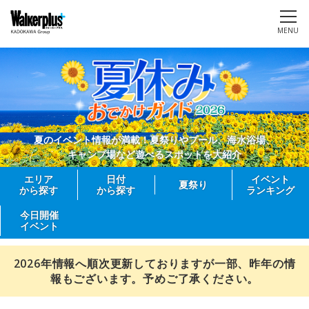
MENU
夏のイベント情報が満載！夏祭りやプール、海水浴場、
キャンプ場など遊べるスポットを大紹介
エリア
日付
イベント
夏祭り
から探す
から探す
ランキング
今日開催
イベント
2026年情報へ順次更新しておりますが一部、昨年の情
報もございます。予めご了承ください。