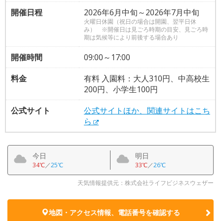
開催日程
2026年6月中旬～2026年7月中旬
火曜日休園（祝日の場合は開園、翌平日休
み） ※開催日は見ごろ時期の目安、見ごろ時
期は気候等により前後する場合あり
開催時間
09:00～17:00
料金
有料 入園料：大人310円、中高校生
200円、小学生100円
公式サイト
公式サイトほか、関連サイトはこち
ら
今日
明日
34℃
／
25℃
33℃
／
26℃
天気情報提供元：株式会社ライフビジネスウェザー
地図・アクセス情報、電話番号を確認する