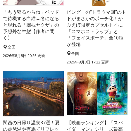
「もう寝るからね」ベッド
ピングーの“トラウマ回”のト
で待機する白猫→冬になる
ドがまさかのポーチ化！か
と現れる「腕枕ヤクザ」の
ぷえぼ限定カプセルトイに
予想外な生態【作者に聞
「スマホストラップ」と
く】
「フェイスポーチ」全10種
が登場
全国
全国
2026年8月8日 20:35
更新
2026年8月8日 17:22
更新
関西の日帰り温泉37選！夏
【映画ランキング】『スパ
の琵琶湖や有馬でリフレッ
イダーマン』シリーズ最高