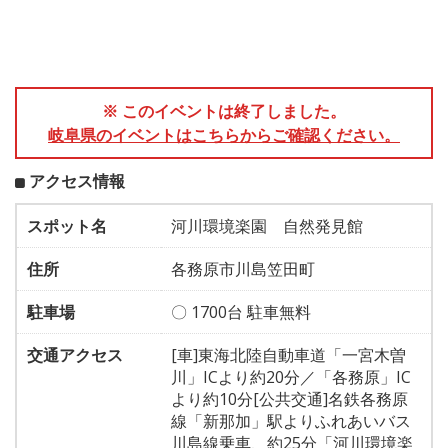
※ このイベントは終了しました。
岐阜県のイベントはこちらからご確認ください。
アクセス情報
スポット名
河川環境楽園 自然発見館
住所
各務原市川島笠田町
駐車場
〇 1700台 駐車無料
交通アクセス
[車]東海北陸自動車道「一宮木曽
川」ICより約20分／「各務原」IC
より約10分[公共交通]名鉄各務原
線「新那加」駅よりふれあいバス
川島線乗車、約25分「河川環境楽