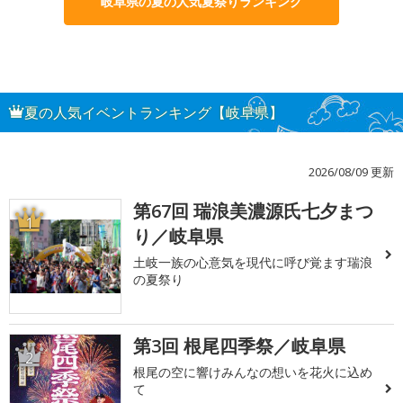
岐阜県の夏の人気夏祭りランキング
夏の人気イベントランキング【岐阜県】
2026/08/09 更新
第67回 瑞浪美濃源氏七夕まつ
1
り／岐阜県
土岐一族の心意気を現代に呼び覚ます瑞浪
の夏祭り
第3回 根尾四季祭／岐阜県
2
根尾の空に響けみんなの想いを花火に込め
て