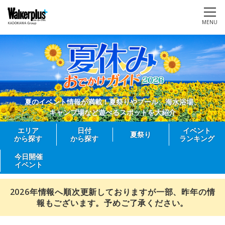
MENU
夏のイベント情報が満載！夏祭りやプール、海水浴場、
キャンプ場など遊べるスポットを大紹介
エリア
日付
イベント
夏祭り
から探す
から探す
ランキング
今日開催
イベント
2026年情報へ順次更新しておりますが一部、昨年の情
報もございます。予めご了承ください。