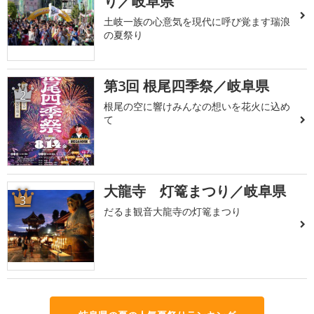
り／岐阜県
土岐一族の心意気を現代に呼び覚ます瑞浪
の夏祭り
第3回 根尾四季祭／岐阜県
2
根尾の空に響けみんなの想いを花火に込め
て
大龍寺 灯篭まつり／岐阜県
3
だるま観音大龍寺の灯篭まつり