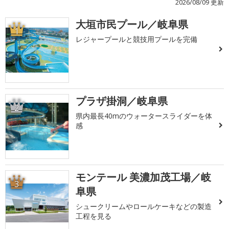
2026/08/09 更新
大垣市民プール／岐阜県
1
レジャープールと競技用プールを完備
プラザ掛洞／岐阜県
2
県内最長40mのウォータースライダーを体
感
モンテール 美濃加茂工場／岐
3
阜県
シュークリームやロールケーキなどの製造
工程を見る