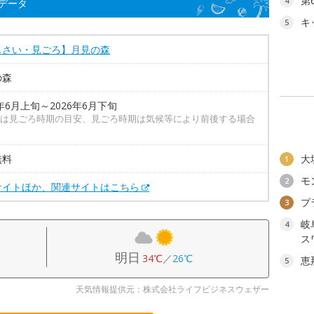
第
4
データ
キ
5
じさい・見ごろ】月見の森
の森
6年6月上旬～2026年6月下旬
は見ごろ時期の目安、見ごろ時期は気候等により前後する場合
無料
大
1
モ
2
サイトほか、関連サイトはこちら
プ
3
岐
4
ス
明日
34℃
／
26℃
恵
5
天気情報提供元：株式会社ライフビジネスウェザー