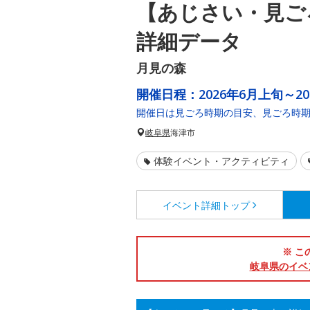
【あじさい・見ご
詳細データ
月見の森
開催日程：
2026年6月上旬～2
開催日は見ごろ時期の目安、見ごろ時
岐阜県
海津市
体験イベント・アクティビティ
イベント詳細
トップ
※ こ
岐阜県のイベ