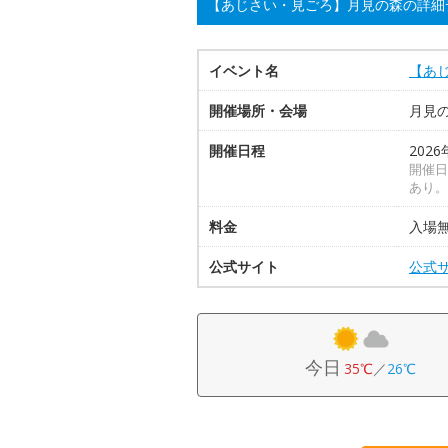
【あじさい・見ごろ】月見の森の詳細
イベント名
【あ
開催場所・会場
月見
開催日程
202
開催日
あり。
料金
入場
公式サイト
公式
今日
35℃
／
26℃