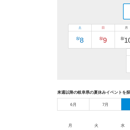
土
日
月
8/
8/
8/
8
9
1
来週以降の岐阜県の夏休みイベントを
6月
7月
月
火
水