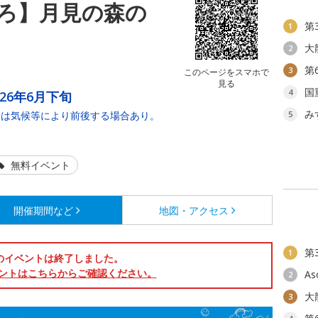
ろ】月見の森の
第
1
大
2
第
3
このページをスマホで
見る
国
4
026年6月下旬
み
期は気候等により前後する場合あり。
5
無料イベント
開催期間など
地図・アクセス
第
1
のイベントは終了しました。
ントはこちらからご確認ください。
As
2
大
3