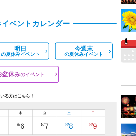
みイベントカレンダー
明日
今週末
の
夏休みイベント
の
夏休みイベント
お盆休み
の
イベント
ている方はこちら！
木
金
土
日
8/
8/
8/
8/
6
7
8
9