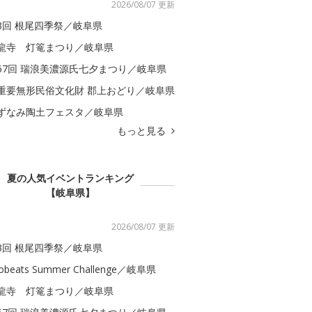
2026/08/07 更新
3回 根尾四季祭／岐阜県
龍寺 灯篭まつり／岐阜県
67回 瑞浪美濃源氏七夕まつり／岐阜県
重要無形民俗文化財 郡上おどり／岐阜県
ずなみ陶土フェスタ／岐阜県
もっと見る
夏の人気イベントランキング
【岐阜県】
2026/08/07 更新
3回 根尾四季祭／岐阜県
obeats Summer Challenge／岐阜県
龍寺 灯篭まつり／岐阜県