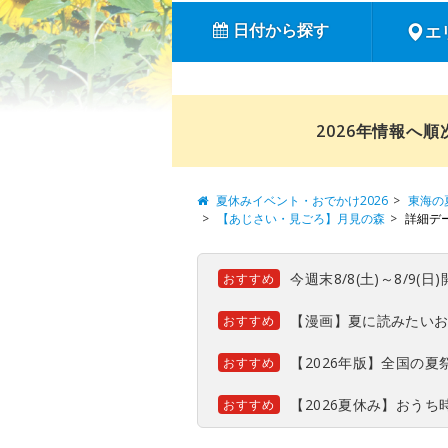
日付から探す
エ
2026年情報へ
夏休みイベント・おでかけ2026
東海の
【あじさい・見ごろ】月見の森
詳細デ
今週末8/8(土)～8/9
おすすめ
【漫画】夏に読みたい
おすすめ
【2026年版】全国の
おすすめ
【2026夏休み】おう
おすすめ