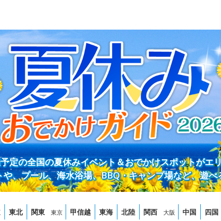
開催予定の全国の夏休みイベント＆おでかけスポットがエ
トや、プール、海水浴場、BBQ・キャンプ場など、遊べ
道
東北
関東
甲信越
東海
北陸
関西
中国
四国
東京
大阪