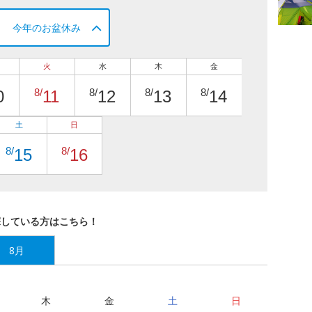
今年のお盆休み
火
水
木
金
8/
8/
8/
8/
0
11
12
13
14
土
日
8/
8/
15
16
探している方はこちら！
8月
木
金
土
日