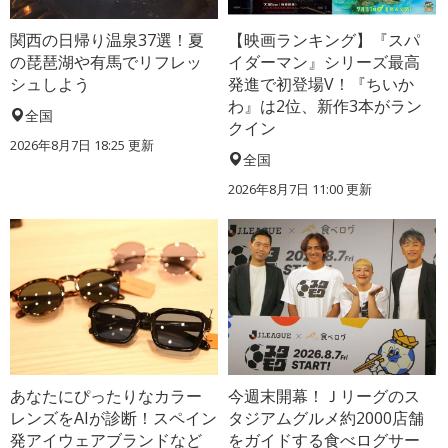
関西の日帰り温泉37選！夏
【映画ランキング】『スパ
の琵琶湖や有馬でリフレッ
イダーマン』シリーズ最高
シュしよう
発進で初登場V！『ちいか
わ』は2位、新作3本がラン
全国
クイン
2026年8月7日 18:25
更新
全国
2026年8月7日 11:00
更新
あなたにぴったりなカラー
今週末開幕！Ｊリーグのス
レンズをAIが診断！スペイン
タジアムグルメ約2000店舗
発アイウェアブランドなど
をガイドする食べログサー