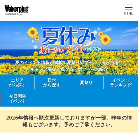
MENU
夏のイベント情報が満載！夏祭りやプール、海水浴場、
キャンプ場など遊べるスポットを大紹介
エリア
日付
イベント
夏祭り
から探す
から探す
ランキング
今日開催
イベント
2026年情報へ順次更新しておりますが一部、昨年の情
報もございます。予めご了承ください。