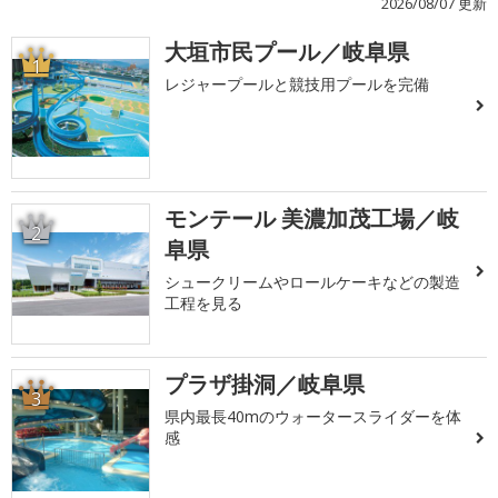
2026/08/07 更新
大垣市民プール／岐阜県
1
レジャープールと競技用プールを完備
モンテール 美濃加茂工場／岐
2
阜県
シュークリームやロールケーキなどの製造
工程を見る
プラザ掛洞／岐阜県
3
県内最長40mのウォータースライダーを体
感