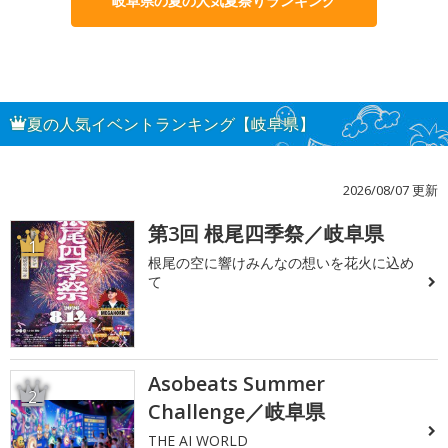
岐阜県の夏の人気夏祭りランキング
夏の人気イベントランキング【岐阜県】
2026/08/07 更新
第3回 根尾四季祭／岐阜県
1
根尾の空に響けみんなの想いを花火に込め
て
Asobeats Summer
2
Challenge／岐阜県
THE AI WORLD