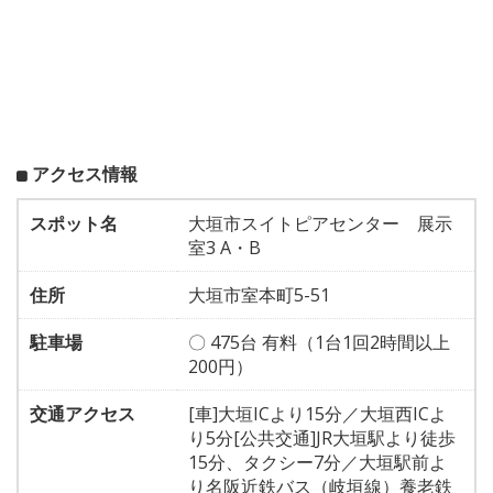
アクセス情報
スポット名
大垣市スイトピアセンター 展示
室3 A・B
住所
大垣市室本町5-51
駐車場
〇 475台 有料（1台1回2時間以上
200円）
交通アクセス
[車]大垣ICより15分／大垣西ICよ
り5分[公共交通]JR大垣駅より徒歩
15分、タクシー7分／大垣駅前よ
り名阪近鉄バス（岐垣線）養老鉄