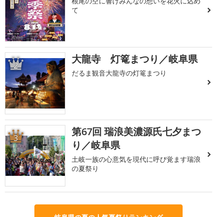
根尾の空に響けみんなの想いを花火に込め
て
大龍寺 灯篭まつり／岐阜県
2
だるま観音大龍寺の灯篭まつり
第67回 瑞浪美濃源氏七夕まつ
3
り／岐阜県
土岐一族の心意気を現代に呼び覚ます瑞浪
の夏祭り