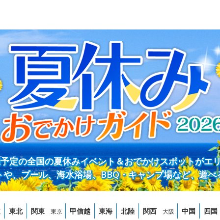
開催予定の全国の夏休みイベント＆おでかけスポットがエ
トや、プール、海水浴場、BBQ・キャンプ場など、遊べ
道
東北
関東
甲信越
東海
北陸
関西
中国
四国
東京
大阪