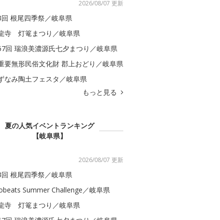
2026/08/07 更新
3回 根尾四季祭／岐阜県
龍寺 灯篭まつり／岐阜県
67回 瑞浪美濃源氏七夕まつり／岐阜県
重要無形民俗文化財 郡上おどり／岐阜県
ずなみ陶土フェスタ／岐阜県
もっと見る
夏の人気イベントランキング
【岐阜県】
2026/08/07 更新
3回 根尾四季祭／岐阜県
obeats Summer Challenge／岐阜県
龍寺 灯篭まつり／岐阜県