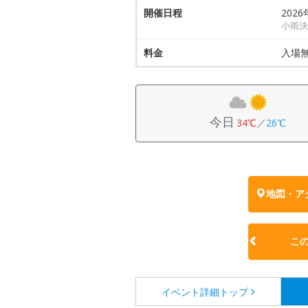
開催日程
2026
小雨決
料金
入場
今日
34℃
／
26℃
地図・ア
こ
イベント詳細
トップ