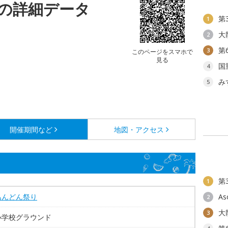
の詳細データ
第
1
大
2
第
3
このページをスマホで
見る
国
4
み
5
開催期間など
地図・アクセス
第
1
あんどん祭り
As
2
大
3
小学校グラウンド