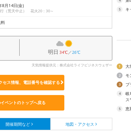
第
4
年8月14日(金)
キ
5
行（荒天中止） 花火20：30～
無料
明日
34℃
／
26℃
天気情報提供元：株式会社ライフビジネスウェザー
大
1
モ
2
クセス情報、電話番号を確認する
プ
3
岐
4
ス
のイベントのトップへ戻る
恵
5
開催期間など
地図・アクセス