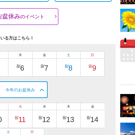
お盆休み
の
イベント
ている方はこちら！
木
金
土
日
8/
8/
8/
8/
6
7
8
9
今年のお盆休み
火
水
木
金
8/
8/
8/
8/
0
11
12
13
14
土
日