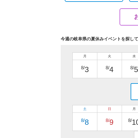
今週の岐阜県の夏休みイベントを探し
月
火
水
8/
8/
8/
3
4
5
土
日
月
8/
8/
8/
8
9
1