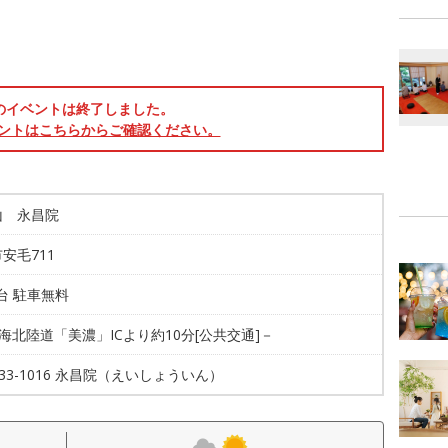
のイベントは終了しました。
ントはこちらからご確認ください。
山 永昌院
安毛711
0台 駐車無料
東海北陸道「美濃」ICより約10分[公共交通]－
5-33-1016 永昌院（えいしょういん）