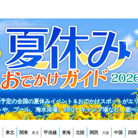
開催予定の全国の夏休みイベント＆おでかけスポットがエ
トや、プール、海水浴場、BBQ・キャンプ場など、遊べ
道
東北
関東
甲信越
東海
北陸
関西
中国
四国
東京
大阪