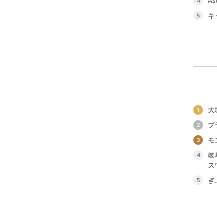
As
4
キ
5
大
1
プ
2
モ
3
岐
4
ス
ぎ
5