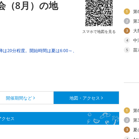
会（8月）の地
第
1
第
2
大
3
スマホで地図を見る
中
4
苗
は20分程度。開始時間は夏は6:00～、
5
開催期間など
地図・アクセス
第
1
アクセス
第
2
夏
3