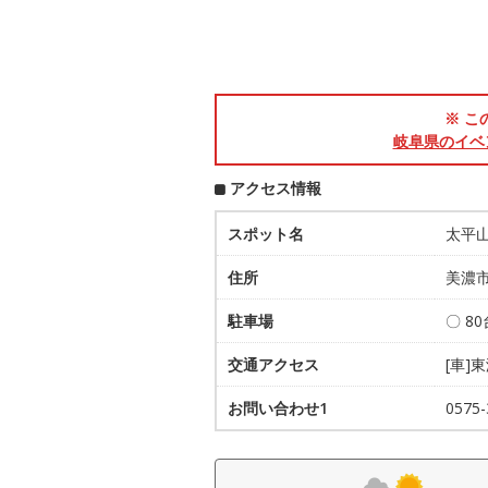
※ こ
岐阜県のイベ
アクセス情報
スポット名
太平
住所
美濃市
駐車場
〇 8
交通アクセス
[車]
お問い合わせ1
057