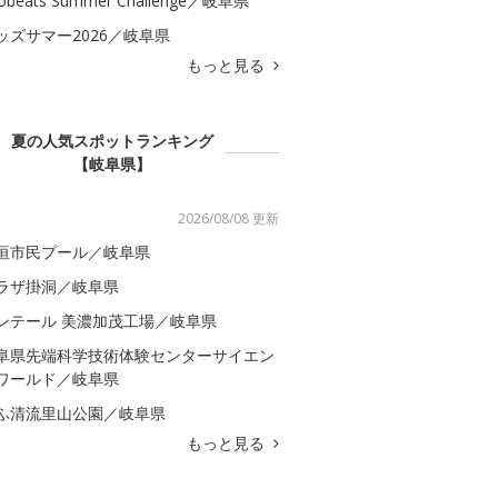
obeats Summer Challenge／岐阜県
ッズサマー2026／岐阜県
もっと見る
夏の人気スポットランキング
【岐阜県】
2026/08/08 更新
垣市民プール／岐阜県
ラザ掛洞／岐阜県
ンテール 美濃加茂工場／岐阜県
阜県先端科学技術体験センターサイエン
ワールド／岐阜県
ふ清流里山公園／岐阜県
もっと見る