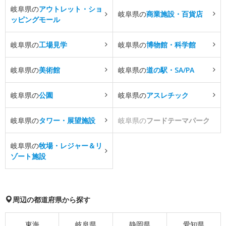
岐阜県の
アウトレット・ショ
岐阜県の
商業施設・百貨店
ッピングモール
岐阜県の
工場見学
岐阜県の
博物館・科学館
岐阜県の
美術館
岐阜県の
道の駅・SA/PA
岐阜県の
公園
岐阜県の
アスレチック
岐阜県の
タワー・展望施設
岐阜県の
フードテーマパーク
岐阜県の
牧場・レジャー＆リ
ゾート施設
周辺の都道府県から探す
東海
岐阜県
静岡県
愛知県