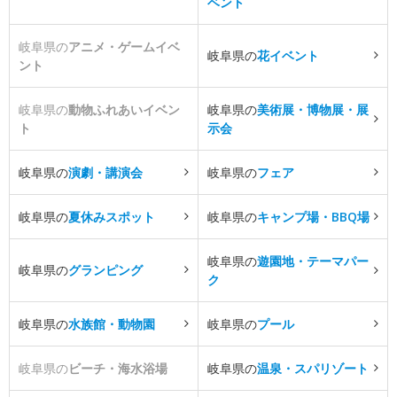
ベント
岐阜県の
アニメ・ゲームイベ
岐阜県の
花イベント
ント
岐阜県の
動物ふれあいイベン
岐阜県の
美術展・博物展・展
ト
示会
岐阜県の
演劇・講演会
岐阜県の
フェア
岐阜県の
夏休みスポット
岐阜県の
キャンプ場・BBQ場
岐阜県の
遊園地・テーマパー
岐阜県の
グランピング
ク
岐阜県の
水族館・動物園
岐阜県の
プール
岐阜県の
ビーチ・海水浴場
岐阜県の
温泉・スパリゾート