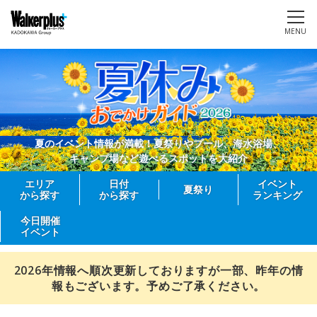
MENU
夏のイベント情報が満載！夏祭りやプール、海水浴場、
キャンプ場など遊べるスポットを大紹介
エリア
日付
イベント
夏祭り
から探す
から探す
ランキング
今日開催
イベント
2026年情報へ順次更新しておりますが一部、昨年の情
報もございます。予めご了承ください。