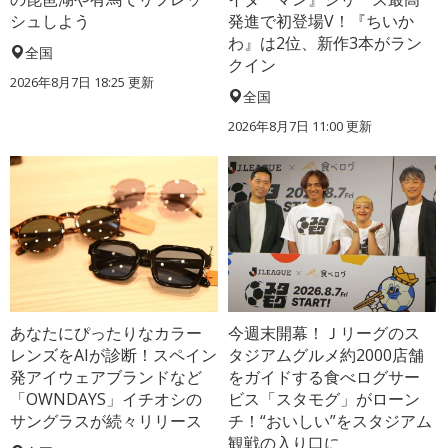
シュしよう
発進で初登場V！『ちいか
わ』は2位、新作3本がラン
全国
クイン
2026年8月7日 18:25
更新
全国
2026年8月7日 11:00
更新
あなたにぴったりなカラー
今週末開幕！Ｊリーグのス
レンズをAIが診断！スペイン
タジアムグルメ約2000店舗
発アイウェアブランドなど
をガイドする食べログサー
「OWNDAYS」イチオシの
ビス「スタモグ」がローン
サングラスが続々リリース
チ！“おいしい”をスタジアム
観戦の入り口に