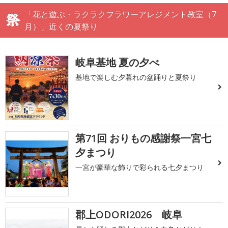
「花と遊ぶ・ラクラクフラワーアレジメント教室（7
月）」近くの夏祭り
岐阜基地 夏の夕べ
基地で楽しむ夕暮れの盆踊りと夏祭り
第71回 おりもの感謝祭一宮七
夕まつり
一宮が豪華な飾りで彩られる七夕まつり
郡上ODORI2026 岐阜