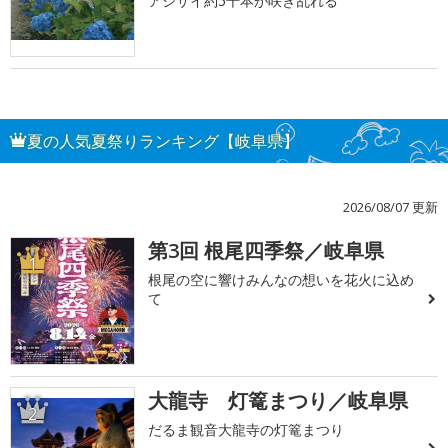
アジサイ約5千本が咲き乱れる
夏の人気夏祭りランキング【岐阜県】
2026/08/07 更新
第3回 根尾四季祭／岐阜県
1
根尾の空に響けみんなの想いを花火に込め
て
大龍寺 灯篭まつり／岐阜県
2
だるま観音大龍寺の灯篭まつり