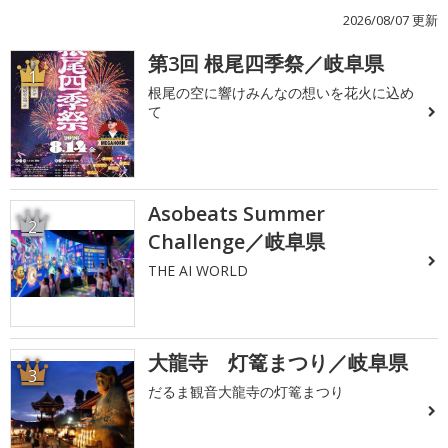
2026/08/07 更新
第3回 根尾四季祭／岐阜県
1
根尾の空に響けみんなの想いを花火に込め
て
Asobeats Summer
2
Challenge／岐阜県
THE AI WORLD
大龍寺 灯篭まつり／岐阜県
3
だるま観音大龍寺の灯篭まつり