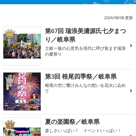
2026/08/08 更新
第67回 瑞浪美濃源氏七夕まつ
1
り／岐阜県
土岐一族の心意気を現代に呼び覚ます瑞浪
の夏祭り
第3回 根尾四季祭／岐阜県
2
根尾の空に響けみんなの想いを花火に込め
て
夏の楽園祭／岐阜県
3
楽しさいっぱい！ イベントいっぱい！