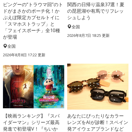
ピングーの“トラウマ回”のト
関西の日帰り温泉37選！夏
ドがまさかのポーチ化！か
の琵琶湖や有馬でリフレッ
ぷえぼ限定カプセルトイに
シュしよう
「スマホストラップ」と
全国
「フェイスポーチ」全10種
2026年8月7日 18:25
更新
が登場
全国
2026年8月8日 17:22
更新
【映画ランキング】『スパ
あなたにぴったりなカラー
イダーマン』シリーズ最高
レンズをAIが診断！スペイン
発進で初登場V！『ちいか
発アイウェアブランドなど