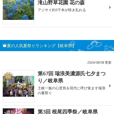
滝山野草花園 花の森
アジサイ約5千本が咲き乱れる
夏の人気夏祭りランキング【岐阜県】
2026/08/08 更新
第67回 瑞浪美濃源氏七夕まつ
1
り／岐阜県
土岐一族の心意気を現代に呼び覚ます瑞浪
の夏祭り
第3回 根尾四季祭／岐阜県