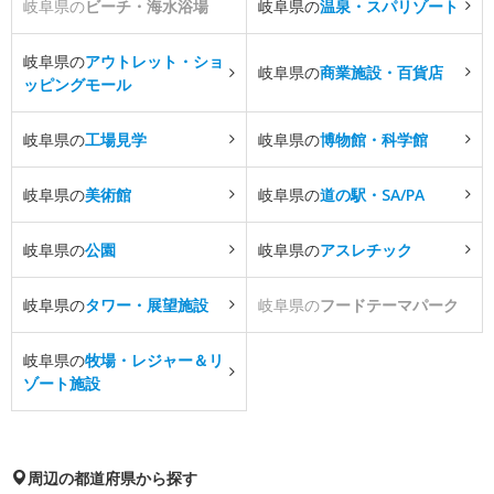
岐阜県の
ビーチ・海水浴場
岐阜県の
温泉・スパリゾート
岐阜県の
アウトレット・ショ
岐阜県の
商業施設・百貨店
ッピングモール
岐阜県の
工場見学
岐阜県の
博物館・科学館
岐阜県の
美術館
岐阜県の
道の駅・SA/PA
岐阜県の
公園
岐阜県の
アスレチック
岐阜県の
タワー・展望施設
岐阜県の
フードテーマパーク
岐阜県の
牧場・レジャー＆リ
ゾート施設
周辺の都道府県から探す