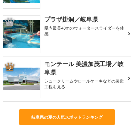
プラザ掛洞／岐阜県
2
県内最長40mのウォータースライダーを体
感
モンテール 美濃加茂工場／岐
3
阜県
シュークリームやロールケーキなどの製造
工程を見る
岐阜県の夏の人気スポットランキング