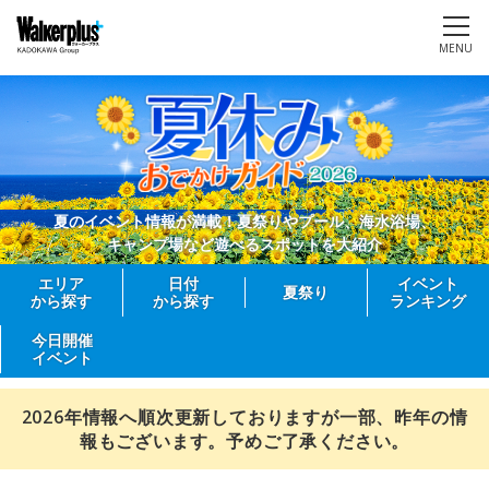
MENU
夏のイベント情報が満載！夏祭りやプール、海水浴場、
キャンプ場など遊べるスポットを大紹介
エリア
日付
イベント
夏祭り
から探す
から探す
ランキング
今日開催
イベント
2026年情報へ順次更新しておりますが一部、昨年の情
報もございます。予めご了承ください。