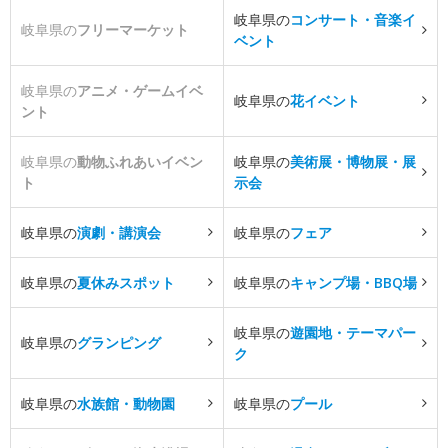
岐阜県の
コンサート・音楽イ
岐阜県の
フリーマーケット
ベント
岐阜県の
アニメ・ゲームイベ
岐阜県の
花イベント
ント
岐阜県の
動物ふれあいイベン
岐阜県の
美術展・博物展・展
ト
示会
岐阜県の
演劇・講演会
岐阜県の
フェア
岐阜県の
夏休みスポット
岐阜県の
キャンプ場・BBQ場
岐阜県の
遊園地・テーマパー
岐阜県の
グランピング
ク
岐阜県の
水族館・動物園
岐阜県の
プール