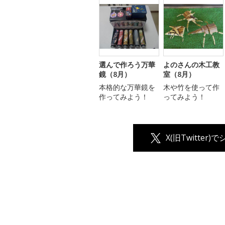
選んで作ろう万華
よのさんの木工教
鏡（8月）
室（8月）
本格的な万華鏡を
木や竹を使って作
作ってみよう！
ってみよう！
X(旧Twitter)