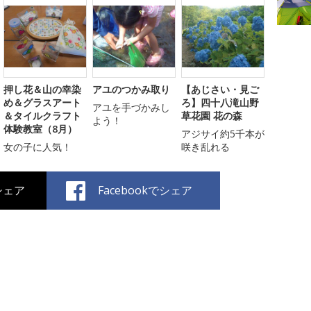
押し花＆山の幸染
アユのつかみ取り
【あじさい・見ご
め＆グラスアート
ろ】四十八滝山野
アユを手づかみし
＆タイルクラフト
草花園 花の森
よう！
体験教室（8月）
アジサイ約5千本が
女の子に人気！
咲き乱れる
でシェア
Facebookでシェア