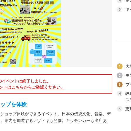
第
4
キ
5
大
1
モ
2
のイベントは終了しました。
プ
3
ントはこちらからご確認ください。
岐
4
ス
ョップを体験
恵
5
クショップ体験ができるイベント。日本の伝統文化、音楽、デ
展。館内を周遊するナゾトキも開催。キッチンカーも出店あ