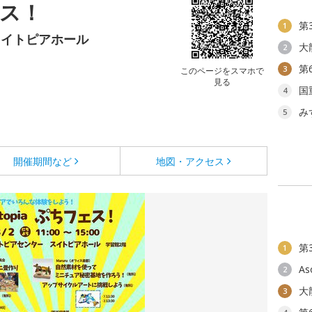
ェス！
第
1
スイトピアホール
大
2
第
3
このページをスマホで
見る
国
4
み
5
開催期間など
地図・アクセス
第
1
As
2
大
3