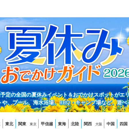
開催予定の全国の夏休みイベント＆おでかけスポットがエ
トや、プール、海水浴場、BBQ・キャンプ場など、遊べ
道
東北
関東
甲信越
東海
北陸
関西
中国
四国
東京
大阪