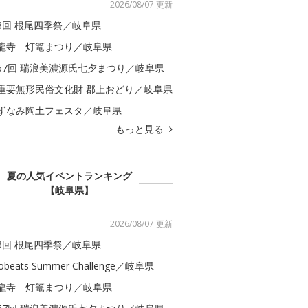
2026/08/07 更新
3回 根尾四季祭／岐阜県
龍寺 灯篭まつり／岐阜県
67回 瑞浪美濃源氏七夕まつり／岐阜県
重要無形民俗文化財 郡上おどり／岐阜県
ずなみ陶土フェスタ／岐阜県
もっと見る
夏の人気イベントランキング
【岐阜県】
2026/08/07 更新
3回 根尾四季祭／岐阜県
obeats Summer Challenge／岐阜県
龍寺 灯篭まつり／岐阜県