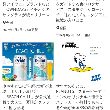
発アイウェアブランドなど
をガイドする食べログサー
「OWNDAYS」イチオシの
ビス「スタモグ」がローン
サングラスが続々リリース
チ！“おいしい”をスタジアム
観戦の入り口に
全国
全国
2026年8月4日 17:00
更新
2026年8月4日 14:50
更新
冷やすと缶に“沖縄の海”が出
サウナのあとに、
現、オリオン夏限定
PEANUTS。スヌーピーデザ
「BEACH CHILL」が公式通
インのオリジナルの冊子と
販で大人気！夏限定クラフ
ステッカーが無料でもらえ
ト2種も登場
る企画が全国33の温浴施設