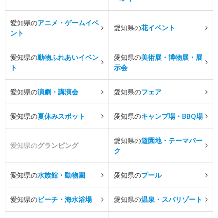
愛知県の
アニメ・ゲームイベ
愛知県の
花イベント
ント
愛知県の
動物ふれあいイベン
愛知県の
美術展・博物展・展
ト
示会
愛知県の
演劇・講演会
愛知県の
フェア
愛知県の
夏休みスポット
愛知県の
キャンプ場・BBQ場
愛知県の
遊園地・テーマパー
愛知県の
グランピング
ク
愛知県の
水族館・動物園
愛知県の
プール
愛知県の
ビーチ・海水浴場
愛知県の
温泉・スパリゾート