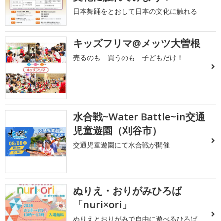
日本舞踊をとおして日本の文化に触れる
キッズフリマ@メッツ大曽根
売るのも 買うのも 子どもだけ！
水合戦~Water Battle~in交通
児童遊園（刈谷市）
交通児童遊園にて水合戦が開催
ぬりえ・おりがみひろば
「nuri×ori」
ぬりえとおりがみで自由に遊べるひろば