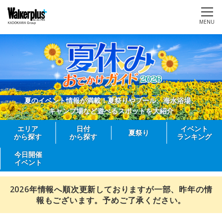
MENU
夏のイベント情報が満載！夏祭りやプール、海水浴場、
キャンプ場など遊べるスポットを大紹介
エリア
日付
イベント
夏祭り
から探す
から探す
ランキング
今日開催
イベント
2026年情報へ順次更新しておりますが一部、昨年の情
報もございます。予めご了承ください。