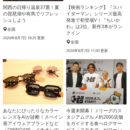
関西の日帰り温泉37選！夏
【映画ランキング】『スパ
の琵琶湖や有馬でリフレッ
イダーマン』シリーズ最高
シュしよう
発進で初登場V！『ちいか
わ』は2位、新作3本がラン
全国
クイン
2026年8月7日 18:25
更新
全国
2026年8月7日 11:00
更新
あなたにぴったりなカラー
今週末開幕！Ｊリーグのス
レンズをAIが診断！スペイン
タジアムグルメ約2000店舗
発アイウェアブランドなど
をガイドする食べログサー
「OWNDAYS」イチオシの
ビス「スタモグ」がローン