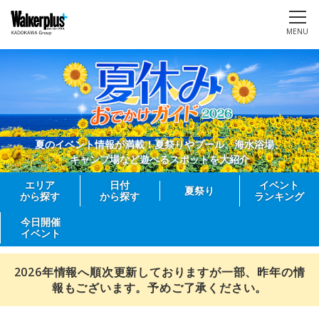
MENU
夏のイベント情報が満載！夏祭りやプール、海水浴場、
キャンプ場など遊べるスポットを大紹介
エリア
日付
イベント
夏祭り
から探す
から探す
ランキング
今日開催
イベント
2026年情報へ順次更新しておりますが一部、昨年の情
報もございます。予めご了承ください。