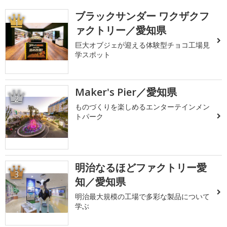
ブラックサンダー ワクザクフ
1
ァクトリー／愛知県
巨大オブジェが迎える体験型チョコ工場見
学スポット
Maker's Pier／愛知県
2
ものづくりを楽しめるエンターテインメン
トパーク
明治なるほどファクトリー愛
3
知／愛知県
明治最大規模の工場で多彩な製品について
学ぶ