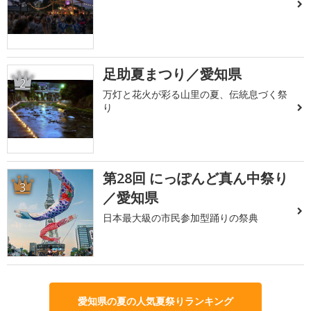
足助夏まつり／愛知県
2
万灯と花火が彩る山里の夏、伝統息づく祭
り
第28回 にっぽんど真ん中祭り
3
／愛知県
日本最大級の市民参加型踊りの祭典
愛知県の夏の人気夏祭りランキング